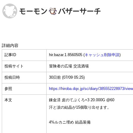
詳細内容
記事ID
hir.bazar.1.8560505 (
キャッシュ削除申請
)
投稿サイト
冒険者の広場 交流酒場
投稿日時
30日前
(07/09 05:25)
参照
https://hiroba.dqx.jp/sc/diary/385552228973/vie
本文
錬金済 皮のてぶくろ+3 20.000G @60
汗と涙の結晶が15個取り出せます。
4%ルカニ埋め 結晶装備