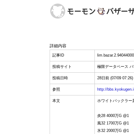
詳細内容
記事ID
lim.bazar.2.94044000
投稿サイト
極限データベース 
投稿日時
28日前
(07/09 07:26)
参照
http://bbs.kyokuge
本文
ホワイトバックラー属性耐
炎28 4000万G @1
風32 1700万G @1
氷32 2000万G @1