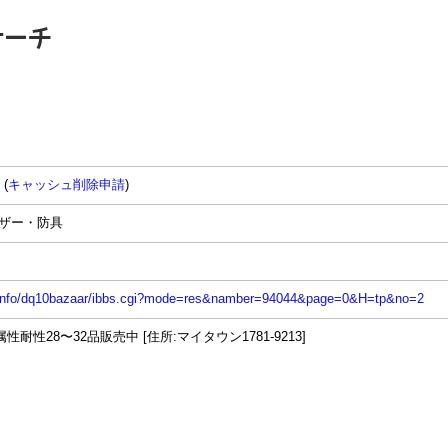
 (
キャッシュ削除申請
)
バザー・防具
n.info/dq10bazaar/ibbs.cgi?mode=res&namber=94044&page=0&H=tp&no=2
性28〜32品販売中 [住所:マイタウン1781-9213]