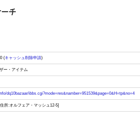
0 (
キャッシュ削除申請
)
バザー・アイテム
n.info/dq10bazaar/ibbs.cgi?mode=res&namber=951539&page=0&H=tp&no=4
 [住所:オルフェア・マッシュ12-5]