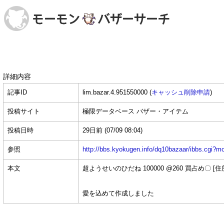
詳細内容
記事ID
lim.bazar.4.951550000 (
キャッシュ削除申請
)
投稿サイト
極限データベース バザー・アイテム
投稿日時
29日前
(07/09 08:04)
参照
http://bbs.kyokugen.info/dq10bazaar/ibbs.c
本文
超ようせいのひだね 100000 @260 買占め〇 [住
愛を込めて作成しました