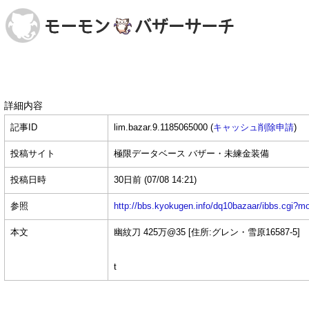
詳細内容
記事ID
lim.bazar.9.1185065000 (
キャッシュ削除申請
)
投稿サイト
極限データベース バザー・未練金装備
投稿日時
30日前
(07/08 14:21)
参照
http://bbs.kyokugen.info/dq10bazaar/ibbs.c
本文
幽紋刀 425万@35 [住所:グレン・雪原16587-5]
t