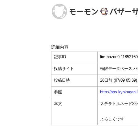
詳細内容
記事ID
lim.bazar.9.11852160
投稿サイト
極限データベース 
投稿日時
28日前
(07/09 05:39)
参照
http://bbs.kyokuge
本文
ステラトルネード225万
よろしくです