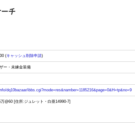
00 (
キャッシュ削除申請
)
バザー・未練金装備
n.info/dq10bazaar/ibbs.cgi?mode=res&namber=1185216&page=0&H=tp&no=9
@60 [住所:ジュレット・白亜14990-7]