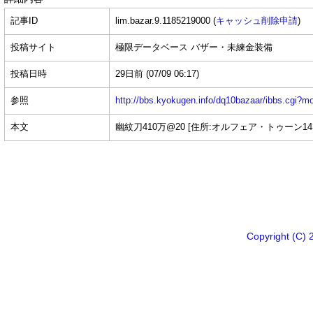
記事ID
lim.bazar.9.1185219000 (
キャッシュ削除申請
)
投稿サイト
極限データベース バザー・未練金装備
投稿日時
29日前
(07/09 06:17)
参照
http://bbs.kyokugen.info/dq10bazaar/ibbs.c
本文
幽紋刀410万@20 [住所:オルフェア・トゥーン1439
Copyright 