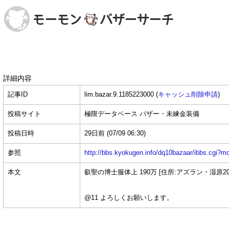
詳細内容
記事ID
lim.bazar.9.1185223000 (
キャッシュ削除申請
)
投稿サイト
極限データベース バザー・未練金装備
投稿日時
29日前
(07/09 06:30)
参照
http://bbs.kyokugen.info/dq10bazaar/ibbs.c
本文
叡聖の博士服体上 190万 [住所:アズラン・湿原200
@11 よろしくお願いします。