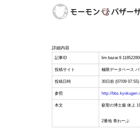
詳細内容
記事ID
lim.bazar.9.11852280
投稿サイト
極限データベース 
投稿日時
30日前
(07/09 07:55)
参照
http://bbs.kyokuge
本文
叡聖の博士服 体上 190
2番地 青わーぷ