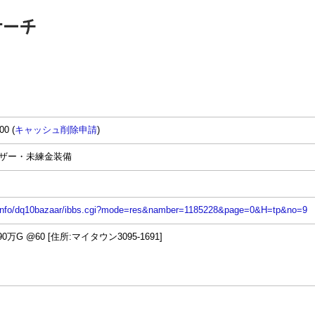
00 (
キャッシュ削除申請
)
バザー・未練金装備
n.info/dq10bazaar/ibbs.cgi?mode=res&namber=1185228&page=0&H=tp&no=9
万G @60 [住所:マイタウン3095-1691]