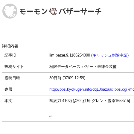
詳細内容
記事ID
lim.bazar.9.1185254000 (
キャッシュ削除申請
)
投稿サイト
極限データベース バザー・未練金装備
投稿日時
30日前
(07/09 12:59)
参照
http://bbs.kyokugen.info/dq10bazaar/ibbs.c
本文
幽紋刀 410万@20 [住所:グレン・雪原16587-5]
a