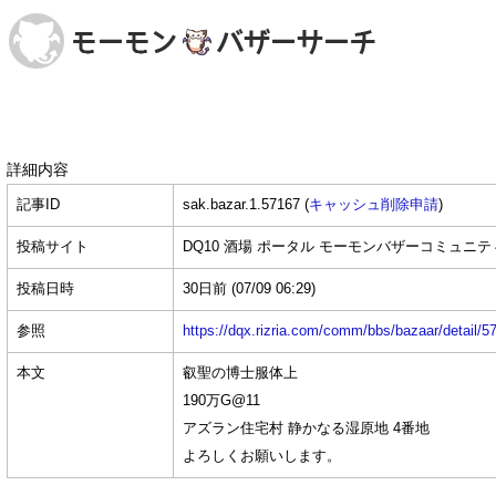
詳細内容
記事ID
sak.bazar.1.57167 (
キャッシュ削除申請
)
投稿サイト
DQ10 酒場 ポータル モーモンバザーコミュニテ
投稿日時
30日前
(07/09 06:29)
参照
https://dqx.rizria.com/comm/bbs/bazaar/detail/5
本文
叡聖の博士服体上
190万G@11
アズラン住宅村 静かなる湿原地 4番地
よろしくお願いします。