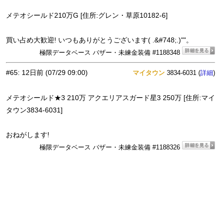
メテオシールド210万G [住所:グレン・草原10182-6]
買い占め大歓迎! いつもありがとうございます( .&#748;.)""。
極限データベース バザー・未練金装備 #1188348
#65
:
12日前
(07/29 09:00)
マイタウン
3834-6031 (
)
詳細
メテオシールド★3 210万 アクエリアスガード星3 250万 [住所:マイ
タウン3834-6031]
おねがします!
極限データベース バザー・未練金装備 #1188326