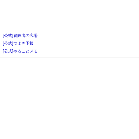
[公式]冒険者の広場
[公式]つよさ予報
[公式]やることメモ