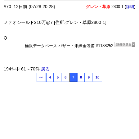
#70
:
12日前
(07/28 20:28)
グレン・草原
2800-1 (
)
詳細
メテオシールド210万@7 [住所:グレン・草原2800-1]
Q
極限データベース バザー・未練金装備 #1188252
194件中 61～70件
戻る
<<
4
5
6
7
8
9
10