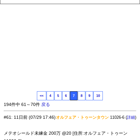
<<
4
5
6
7
8
9
10
194件中 61～70件
戻る
#61
:
11日前
(07/29 17:46)
オルフェア・トゥーンタウン
11026-6 (
)
詳細
メテオシールド未練金 200万 @20 [住所:オルフェア・トゥーン