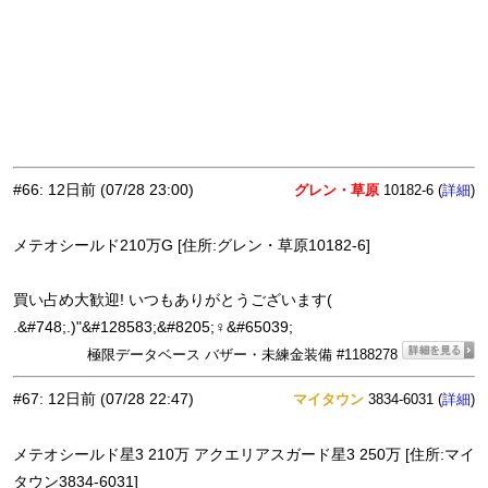
#66
:
12日前
(07/28 23:00)
グレン・草原
10182-6 (
)
詳細
メテオシールド210万G [住所:グレン・草原10182-6]
買い占め大歓迎! いつもありがとうございます(
.&#748;.)"&#128583;&#8205;♀&#65039;
極限データベース バザー・未練金装備 #1188278
#67
:
12日前
(07/28 22:47)
マイタウン
3834-6031 (
)
詳細
メテオシールド星3 210万 アクエリアスガード星3 250万 [住所:マイ
タウン3834-6031]