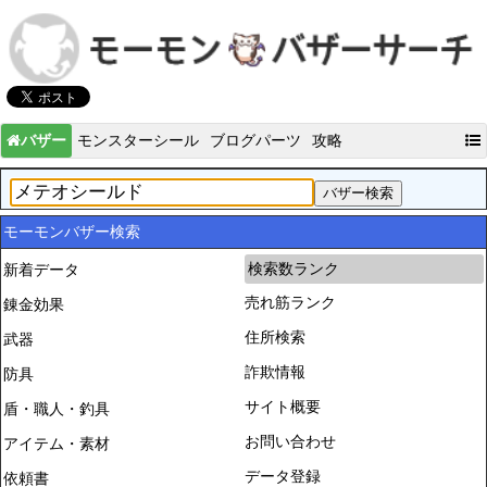
バザー
モンスターシール
ブログパーツ
攻略
モーモンバザー検索
検索数ランク
新着データ
売れ筋ランク
錬金効果
住所検索
武器
詐欺情報
防具
サイト概要
盾・職人・釣具
お問い合わせ
アイテム・素材
データ登録
依頼書