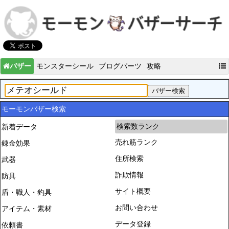
バザー
モンスターシール
ブログパーツ
攻略
モーモンバザー検索
検索数ランク
新着データ
売れ筋ランク
錬金効果
住所検索
武器
詐欺情報
防具
サイト概要
盾・職人・釣具
お問い合わせ
アイテム・素材
データ登録
依頼書