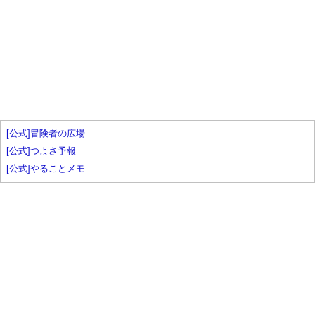
[公式]冒険者の広場
[公式]つよさ予報
[公式]やることメモ