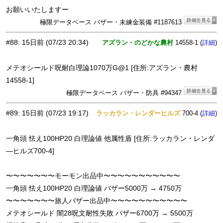
お願いいたしますー
極限データベース バザー・未練金装備 #1187613
#88
:
15日前
(07/23 20:34)
アズラン・のどかな農村
14558-1 (
)
詳細
メテオシールド呪耐白理論1070万G@1 [住所:アズラン・農村
14558-1]
極限データベース バザー・防具 #94347
#89
:
15日前
(07/23 19:17)
ラッカラン・レンダーヒルズ
700-4 (
)
詳細
一角頭 怯え100HP20 白理論値 他属性盾 [住所:ラッカラン・レンダ
—ヒルズ700-4]
〜〜〜〜〜〜〜モーモン出品中〜〜〜〜〜〜〜〜〜〜〜
一角頭 怯え100HP20 白理論値 バザー5000万 → 4750万
〜〜〜〜〜〜〜旅人バザー出品中〜〜〜〜〜〜〜〜〜〜〜
メテオシールド 闇28呪文耐性失敗 バザー6700万 → 5500万