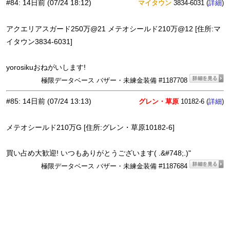
#84
:
14日前
(07/24 18:12)
マイタウン
3834-6031 (
)
詳細
アクエリアスガード250万@21 メテオシールド210万@12 [住所:マ
イタウン3834-6031]
yorosikuおねがいします!
極限データベース バザー・未練金装備 #1187708
#85
:
14日前
(07/24 13:13)
グレン・草原
10182-6 (
)
詳細
メテオシールド210万G [住所:グレン・草原10182-6]
買い占め大歓迎! いつもありがとうございます( .&#748;.)"
極限データベース バザー・未練金装備 #1187684