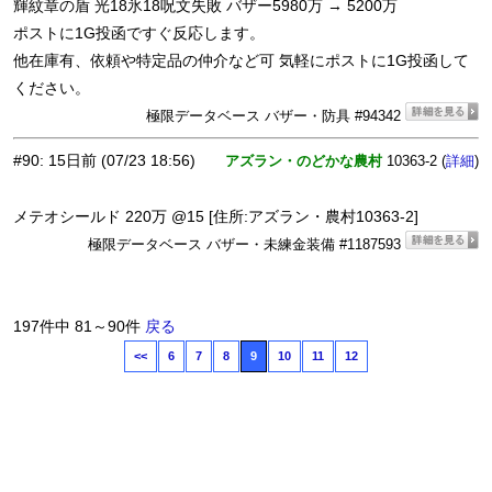
輝紋章の盾 光18氷18呪文失敗 バザー5980万 → 5200万
ポストに1G投函ですぐ反応します。
他在庫有、依頼や特定品の仲介など可 気軽にポストに1G投函して
ください。
極限データベース バザー・防具 #94342
#90
:
15日前
(07/23 18:56)
アズラン・のどかな農村
10363-2 (
)
詳細
メテオシールド 220万 @15 [住所:アズラン・農村10363-2]
極限データベース バザー・未練金装備 #1187593
197件中 81～90件
戻る
<<
6
7
8
9
10
11
12