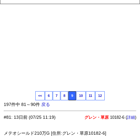
<<
6
7
8
9
10
11
12
197件中 81～90件
戻る
#81
:
13日前
(07/25 11:19)
グレン・草原
10182-6 (
)
詳細
メテオシールド210万G [住所:グレン・草原10182-6]