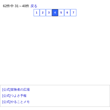
62件中 31～40件
戻る
1
2
3
4
5
6
7
[公式]冒険者の広場
[公式]つよさ予報
[公式]やることメモ