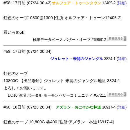
#58
:
17日前
(07/24 00:42)
オルフェア・トゥーンタウン
12405-2 (
)
詳細
虹色のオーブ10800@1300 [住所:オルフェア・トゥーン12405-2]
買い占めok
極限データベース バザー・オーブ #696812
#59
:
17日前
(07/24 00:34)
ジュレット・未開のジャングル
3824-1 (
)
詳細
虹色のオーブ
10800G 【出品場所】ジュレット 未開のジャングル地区 3824-1
よろしくお願いします。
DQ10 酒場 ポータル モーモンバザーコミュニティ #57211
#60
:
18日前
(07/23 20:34)
アズラン・おごそかな林道
16917-4 (
)
詳細
虹色のオーブ 10,800G @400 [住所:アズラン・林道16917-4]