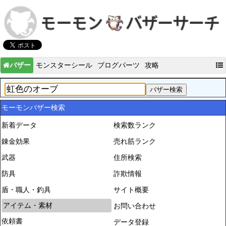
バザー
モンスターシール
ブログパーツ
攻略
モーモンバザー検索
新着データ
検索数ランク
錬金効果
売れ筋ランク
武器
住所検索
防具
詐欺情報
盾・職人・釣具
サイト概要
アイテム・素材
お問い合わせ
依頼書
データ登録