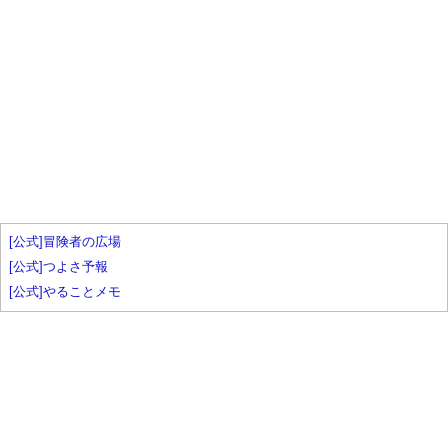
[公式]冒険者の広場
[公式]つよさ予報
[公式]やることメモ