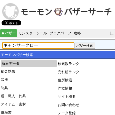
バザー
モンスターシール
ブログパーツ
攻略
モーモンバザー検索
新着データ
検索数ランク
錬金効果
売れ筋ランク
武器
住所検索
防具
詐欺情報
盾・職人・釣具
サイト概要
アイテム・素材
お問い合わせ
依頼書
データ登録