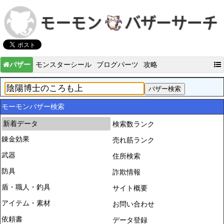
バザー
モンスターシール
ブログパーツ
攻略
モーモンバザー検索
新着データ
検索数ランク
錬金効果
売れ筋ランク
武器
住所検索
防具
詐欺情報
盾・職人・釣具
サイト概要
アイテム・素材
お問い合わせ
依頼書
データ登録