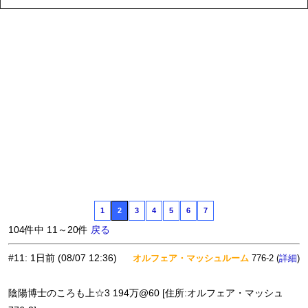
1
2
3
4
5
6
7
104件中 11～20件
戻る
#11
:
1日前
(08/07 12:36)
オルフェア・マッシュルーム
776-2 (
)
詳細
陰陽博士のころも上☆3 194万@60 [住所:オルフェア・マッシュ