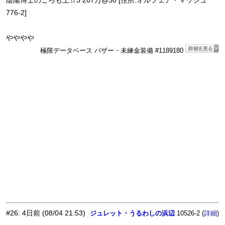
陰陽博士のころも上☆3 207万@30 [住所:オルフェア・マッシュ
776-2]
やややや
極限データベース バザー・未練金装備 #1189180
#26
:
4日前
(08/04 21:53)
ジュレット・うるわしの浜辺
10526-2 (
)
詳細