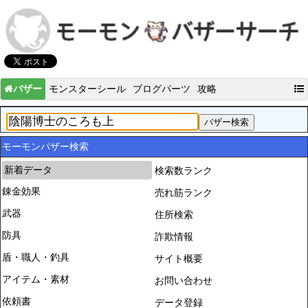
バザー
モンスターシール
ブログパーツ
攻略
モーモンバザー検索
新着データ
検索数ランク
錬金効果
売れ筋ランク
武器
住所検索
防具
詐欺情報
盾・職人・釣具
サイト概要
アイテム・素材
お問い合わせ
依頼書
データ登録