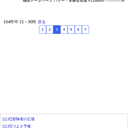
極限データベース バザー・未練金装備 #1188855
104件中 21～30件
戻る
1
2
3
4
5
6
7
[公式]冒険者の広場
[公式]つよさ予報