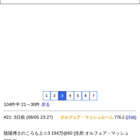
1
2
3
4
5
6
7
104件中 21～30件
戻る
#21
:
3日前
(08/05 23:27)
オルフェア・マッシュルーム
776-2 (
)
詳細
陰陽博士のころも上☆3 194万@60 [住所:オルフェア・マッシュ