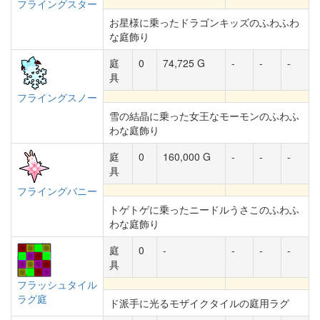
フライングスター
お星様に乗ったドラゴンキッズのふわふわ
な庭飾り
庭
0
74,725 G
-
-
-
具
フライングスノー
雪の結晶に乗った女王なモーモンのふわふ
わな庭飾り
庭
0
160,000 G
-
-
-
具
フライングバニー
トゲトゲに乗ったニードルうさこのふわふ
わな庭飾り
庭
0
-
-
-
-
具
フラッシュタイル
ラグ庭
ド派手に光るモザイクタイルの庭用ラグ