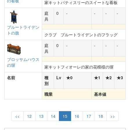
の看板
家キットパティスリーのスイートな看板
庭
0
-
-
-
-
具
ブルートライデン
トの旗
クラブ ブルートライデントのフラッグ
庭
0
-
-
-
-
具
ブロッサムハウス
の塀
家キットフィオーレの家の花模様の塀
名前
種
Lv
★0
★1
★2
★3
別
職業
基本値
<<
12
13
14
15
16
17
18
>>