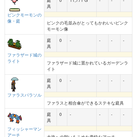
庭
0
11,771 G
-
-
-
具
ピンクモーモンの
像・庭
ピンクの毛並みがとってもかわいいピンク
モーモン像
庭
0
-
-
-
-
具
ファラザード城の
ライト
ファラザード城に置かれているガーデンラ
イト
庭
0
-
-
-
-
具
ファラスパラソル
ファラスと相合傘ができるステキな庭具
庭
0
-
-
-
-
具
フィッシャーマン
アーチ
大漁への願いをこめた豪快なアーチ