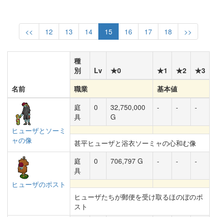
<<
12
13
14
15
16
17
18
>>
種
別
Lv
★0
★1
★2
★3
名前
職業
基本値
庭
0
32,750,000
-
-
-
具
G
ヒューザとソーミ
ャの像
甚平ヒューザと浴衣ソーミャの心和む像
庭
0
706,797 G
-
-
-
具
ヒューザのポスト
ヒューザたちが郵便を受け取るほのぼのポ
スト