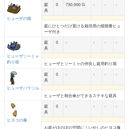
庭
0
730,000 G
-
-
-
具
ヒューザの畑
庭にひとつだけ置ける栽培用の畑畑番ヒュ
ーザ付き
庭
0
-
-
-
-
具
ヒューザソーミャ
釣り堀
ヒューザとソーミャの仲良し庭用釣り堀
庭
0
-
-
-
-
具
ヒューザパラソル
ヒューザと相合傘ができるステキな庭具
庭
0
-
-
-
-
具
ヒヨコの像
お庭がほのぼの空間に！いやしのヒヨコ像