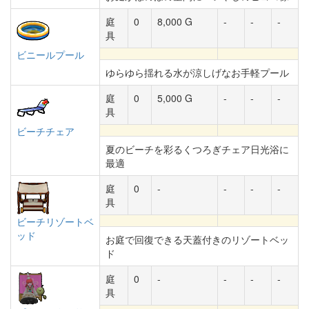
庭
0
8,000 G
-
-
-
具
ビニールプール
ゆらゆら揺れる水が涼しげなお手軽プール
庭
0
5,000 G
-
-
-
具
ビーチチェア
夏のビーチを彩るくつろぎチェア日光浴に
最適
庭
0
-
-
-
-
具
ビーチリゾートベ
ッド
お庭で回復できる天蓋付きのリゾートベッ
ド
庭
0
-
-
-
-
具