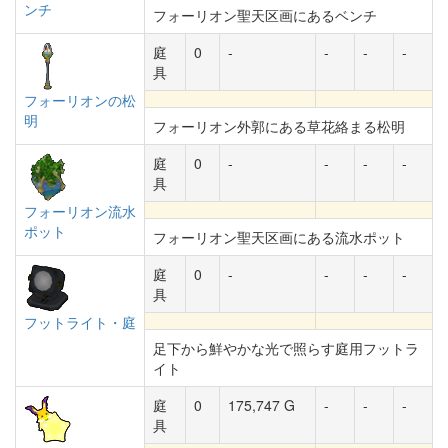
ンチ
フォーリオン聖天区画にあるベンチ
庭
0
-
-
-
-
具
フォーリオンの松
明
フォーリオン外郭にある草花絡まる松明
庭
0
-
-
-
-
具
フォーリオン流水
ポット
フォーリオン聖天区画にある流水ポット
庭
0
-
-
-
-
具
フットライト・庭
足下から鮮やかな光で照らす庭用フットラ
イト
庭
0
175,747 G
-
-
-
具