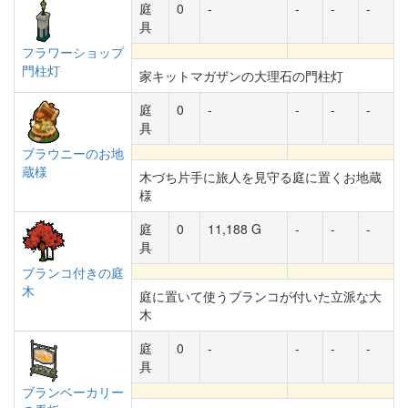
庭
0
-
-
-
-
具
フラワーショップ
門柱灯
家キットマガザンの大理石の門柱灯
庭
0
-
-
-
-
具
ブラウニーのお地
蔵様
木づち片手に旅人を見守る庭に置くお地蔵
様
庭
0
11,188 G
-
-
-
具
ブランコ付きの庭
木
庭に置いて使うブランコが付いた立派な大
木
庭
0
-
-
-
-
具
ブランベーカリー