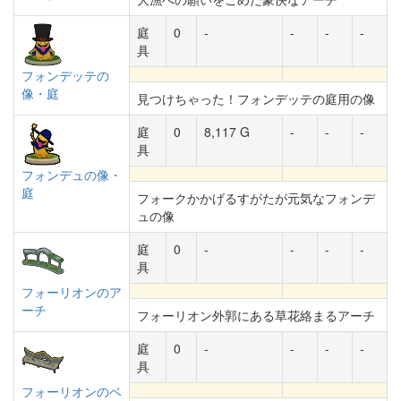
庭
0
-
-
-
-
具
フォンデッテの
像・庭
見つけちゃった！フォンデッテの庭用の像
庭
0
8,117 G
-
-
-
具
フォンデュの像・
庭
フォークかかげるすがたが元気なフォンデ
ュの像
庭
0
-
-
-
-
具
フォーリオンのア
ーチ
フォーリオン外郭にある草花絡まるアーチ
庭
0
-
-
-
-
具
フォーリオンのベ