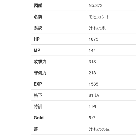
図鑑
No.373
名前
モヒカント
系統
けもの系
HP
1875
MP
144
攻撃力
313
守備力
213
EXP
1565
格下
81 Lv
特訓
1 Pt
Gold
5 G
落
けものの皮