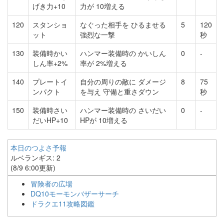
げき力+10
力が 10増える
120
スタンショ
なぐった相手を ひるませる
5
120
ット
強烈な一撃
秒
130
装備時かい
ハンマー装備時の かいしん
0
-
しん率+2%
率が 2%増える
140
プレートイ
自分の周りの敵に ダメージ
8
75
ンパクト
を与え 守備と重さダウン
秒
150
装備時さい
ハンマー装備時の さいだい
0
-
だいHP+10
HPが 10増える
本日のつよさ予報
ルベランギス: 2
(8/9 6:00更新)
冒険者の広場
DQ10モーモンバザーサーチ
ドラクエ11攻略図鑑