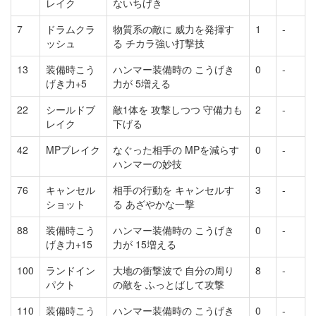
レイク
ないちげき
7
ドラムクラ
物質系の敵に 威力を発揮す
1
-
ッシュ
る チカラ強い打撃技
13
装備時こう
ハンマー装備時の こうげき
0
-
げき力+5
力が 5増える
22
シールドブ
敵1体を 攻撃しつつ 守備力も
2
-
レイク
下げる
42
MPブレイク
なぐった相手の MPを減らす
0
-
ハンマーの妙技
76
キャンセル
相手の行動を キャンセルす
3
-
ショット
る あざやかな一撃
88
装備時こう
ハンマー装備時の こうげき
0
-
げき力+15
力が 15増える
100
ランドイン
大地の衝撃波で 自分の周り
8
-
パクト
の敵を ふっとばして攻撃
110
装備時こう
ハンマー装備時の こうげき
0
-