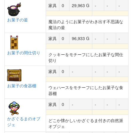
家具
0
29,963 G
-
-
-
お菓子の釜
魔法のようにお菓子がわき出す不思議な
魔法の釜
家具
0
96,933 G
-
-
-
お菓子の間仕切り
クッキーをモチーフにしたお菓子な間仕
切り
家具
0
-
-
-
-
お菓子の食器棚
ウェハースをモチーフにしたお菓子な食
器棚
家具
0
-
-
-
-
かざぐるまのオブ
どこか懐かしいかざぐるま付きの自然派
ジェ
オブジェ