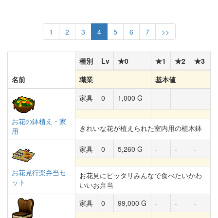
1
2
3
4
5
6
7
>>
種別
Lv
★0
★1
★2
★3
名前
職業
基本値
家具
0
1,000 G
-
-
-
お花の鉢植え・家
きれいな花が植えられた室内用の植木鉢
用
家具
0
5,260 G
-
-
-
お花見行楽弁当セ
お花見にピッタリみんなで食べたいかわ
ット
いいお弁当
家具
0
99,000 G
-
-
-