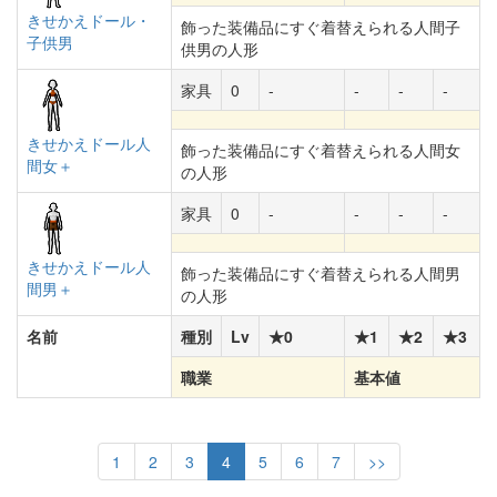
きせかえドール・
飾った装備品にすぐ着替えられる人間子
子供男
供男の人形
家具
0
-
-
-
-
きせかえドール人
飾った装備品にすぐ着替えられる人間女
間女＋
の人形
家具
0
-
-
-
-
きせかえドール人
飾った装備品にすぐ着替えられる人間男
間男＋
の人形
名前
種別
Lv
★0
★1
★2
★3
職業
基本値
1
2
3
4
5
6
7
>>