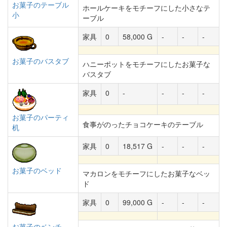
お菓子のテーブル
ホールケーキをモチーフにした小さなテ
小
ーブル
家具
0
58,000 G
-
-
-
お菓子のバスタブ
ハニーポットをモチーフにしたお菓子な
バスタブ
家具
0
-
-
-
-
お菓子のパーティ
食事がのったチョコケーキのテーブル
机
家具
0
18,517 G
-
-
-
お菓子のベッド
マカロンをモチーフにしたお菓子なベッ
ド
家具
0
99,000 G
-
-
-
お菓子のベンチ