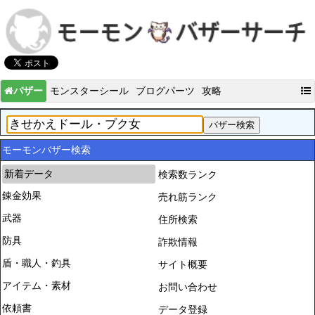
バザー
モンスターシール
ブログパーツ
攻略
モーモンバザー検索
新着データ
検索数ランク
錬金効果
売れ筋ランク
武器
住所検索
防具
詐欺情報
盾・職人・釣具
サイト概要
アイテム・素材
お問い合わせ
依頼書
データ登録