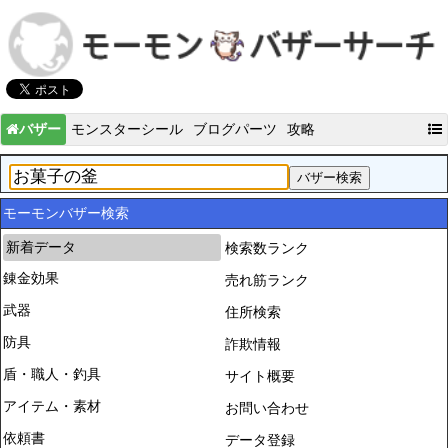
バザー
モンスターシール
ブログパーツ
攻略
モーモンバザー検索
新着データ
検索数ランク
錬金効果
売れ筋ランク
武器
住所検索
防具
詐欺情報
盾・職人・釣具
サイト概要
アイテム・素材
お問い合わせ
依頼書
データ登録