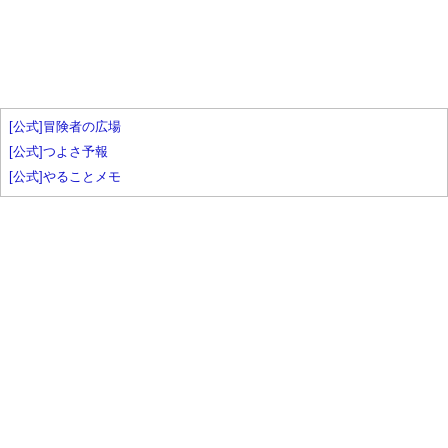
[公式]冒険者の広場
[公式]つよさ予報
[公式]やることメモ