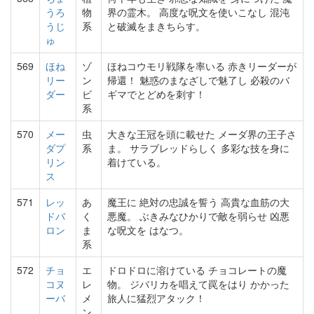
うろ
物
界の霊木。 高度な呪文を使いこなし 混沌
うじ
系
と破滅をまきちらす。
ゅ
569
ほね
ゾ
ほねコウモリ戦隊を率いる 赤きリーダーが
リー
ン
帰還！ 魅惑のまなざしで魅了し 必殺のバ
ダー
ビ
ギマでとどめを刺す！
系
570
メー
虫
大きな王冠を頭に載せた メーダ界の王子さ
ダプ
系
ま。 サラブレッドらしく 多彩な技を身に
リン
着けている。
ス
571
レッ
あ
魔王に 絶対の忠誠を誓う 高貴な血筋の大
ドバ
く
悪魔。 ぶきみなひかりで敵を弱らせ 凶悪
ロン
ま
な呪文を はなつ。
系
572
チョ
エ
ドロドロに溶けている チョコレートの魔
コヌ
レ
物。 ジバリカを唱えて罠をはり かかった
ーバ
メ
旅人に猛烈アタック！
ン