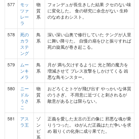
577
モッ
物
フォンデュが長生きした結果 クセのない味
ツァ
質
に変化した。 食の研究に余念がない 生粋
レー
系
のなめまわシスト。
ラ
578
死の
鳥
深い深い山奥で修行していた テングが人里
カラ
系
に舞い降りた。 自慢の扇をひと振りすれば
ステ
死の旋風が巻き起こる。
ング
579
ムー
鳥
月が 満ち欠けするように 光と闇の魔力を
ンキ
系
増減させて ブレス攻撃をしかけてくる 凶
メラ
悪な鳥モンスター。
580
ニー
物
おどろくとトゲが飛び出す やっかいな体質
ドル
質
のうさぎ。 不用意に近づくと刺されるが
うさ
系
敵意があるとは限らない。
こ
581
アス
ゾ
正義を愛した太古の王の像に 邪悪な魂が乗
ラ王
ン
りうつった。 ゆがんだ正義はただ争いを求
ビ
め 殺りくの化身に成り果てた。
系