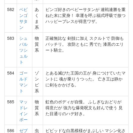
582
ベビ
あ
ビンゴ好きのベビーサタンが 連戦連勝を重
ンゴ
く
ねた末に変身！ 幸運を呼ぶ福式呼吸で放つ
サタ
ま
ハッピーブレスが得意ワザ。
ン
系
583
シュ
物
正確無比な 剣技に加え スクルトで 防御も
バル
質
バッチリ。 攻防ともに 秀でた 漆黒のエリ
ツシ
系
ート騎士。
ュル
ト
584
ゴー
ゾ
とある滅びた王国の王が 身につけていたマ
ルド
ン
ントに 魂が乗りうつった。 亡き王は静か
マン
ビ
に剣をかかげる。
ト
系
585
マッ
物
虹色のボディが自慢。 ふしぎなおどりが
ドレ
質
得意だが 強力な爆発呪文も好んで使う 見
イン
系
た目通りのハデ好き。
ボー
586
ゼブ
虫
ビビッドな白黒模様がまぶしい マシン化さ