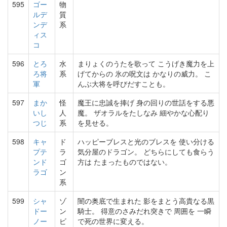
595
ゴー
物
ルデ
質
ンデ
系
ィス
コ
596
とろ
水
まりょくのうたを歌って こうげき魔力を上
ろ将
系
げてからの 氷の呪文は かなりの威力。 こ
軍
んぶ大将を呼びだすことも。
597
まか
怪
魔王に忠誠を捧げ 身の回りの世話をする悪
いし
人
魔。 ザオラルをたしなみ 細やかな心配り
つじ
系
を見せる。
598
キャ
ド
ハッピーブレスと光のブレスを 使い分ける
プテ
ラ
気分屋のドラゴン。 どちらにしても食らう
ンド
ゴ
方は たまったものではない。
ラゴ
ン
系
599
シャ
ゾ
闇の奥底で生まれた 影をまとう高貴なる黒
ドー
ン
騎士。 得意のさみだれ突きで 周囲を 一瞬
ノー
ビ
で死の世界に変える。