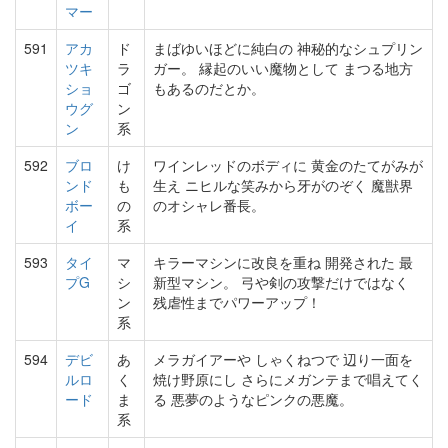
マー
591
アカ
ド
まばゆいほどに純白の 神秘的なシュプリン
ツキ
ラ
ガー。 縁起のいい魔物として まつる地方
ショ
ゴ
もあるのだとか。
ウグ
ン
ン
系
592
ブロ
け
ワインレッドのボディに 黄金のたてがみが
ンド
も
生え ニヒルな笑みから牙がのぞく 魔獣界
ボー
の
のオシャレ番長。
イ
系
593
タイ
マ
キラーマシンに改良を重ね 開発された 最
プG
シ
新型マシン。 弓や剣の攻撃だけではなく
ン
残虐性までパワーアップ！
系
594
デビ
あ
メラガイアーや しゃくねつで 辺り一面を
ルロ
く
焼け野原にし さらにメガンテまで唱えてく
ード
ま
る 悪夢のようなピンクの悪魔。
系