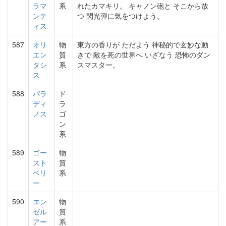
ラマ
系
れたカマキリ。 キャノン砲と そこから放
ンテ
つ 閃光弾に気をつけよう。
ィス
587
オリ
物
東方の香りが ただよう 神秘的で玄妙な動
エン
質
きで 敵を死の世界へ いざなう 恐怖のダン
タシ
系
スマスター。
ス
588
パラ
ド
ディ
ラ
ノス
ゴ
ン
系
589
ゴー
物
スト
質
ベリ
系
ー
590
エン
物
ゼル
質
アー
系