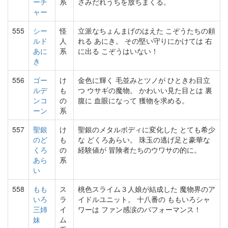
ーチ
系
さみだれうちを放ちまくる。
ャー
555
シー
怪
立派なちょんまげのはえた こぞうたちの頼
ルド
人
れる あにき。 その堅い守りにかけては 右
あに
系
に出る こぞうはいない！
き
556
ゴー
け
金色に輝く 毛並みとツノが ひときわ目立
ルデ
も
つ ウサギの魔物。 かわいい見た目とは 裏
ンコ
の
腹に 血眼になって 獲物を求める。
ーン
系
557
聖銀
け
聖銀のメタルボディに変化した とても希少
のど
も
な どくろあらい。 珠玉の逃げ足と豪華な
くろ
の
経験値が 冒険者たちのウワサの的に。
あら
系
い
558
もも
ス
桃色スライム３人娘が結成した 魔物界のア
いろ
ラ
イドルユニット。 十八番の ももいろシャ
三姉
イ
ワーは ファン感涙のパフォーマンス！
妹
ム