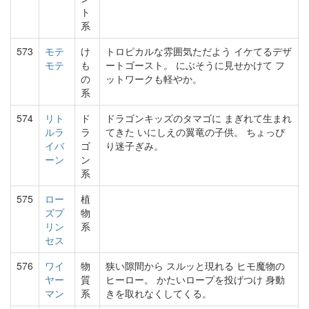
ト
系
573
モテ
け
トロピカルな雰囲気ただよう イケてるデザ
モテ
も
ートゴースト。 にぶそうに見せかけて フ
の
ットワークも軽やか。
系
574
リト
ド
ドラゴンキッズのタマゴに まぎれて生まれ
ルラ
ラ
てきた いにしえの翼竜の子供。 ちょっぴ
イバ
ゴ
り迷子ぎみ。
ーン
ン
系
575
ロー
植
ズプ
物
リン
系
セス
576
ワイ
物
狭い隙間から スルッと現れる ヒモ魔物の
ヤー
質
ヒーロー。 かたいロープを投げつけ 身動
マン
系
きを取れなくしてくる。