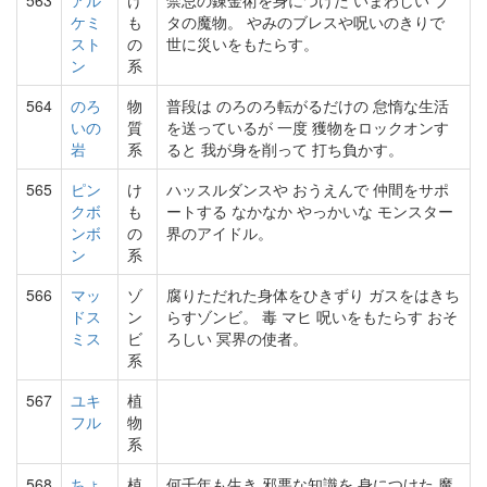
563
アル
け
禁忌の錬金術を身につけた いまわしい ブ
ケミ
も
タの魔物。 やみのブレスや呪いのきりで
スト
の
世に災いをもたらす。
ン
系
564
のろ
物
普段は のろのろ転がるだけの 怠惰な生活
いの
質
を送っているが 一度 獲物をロックオンす
岩
系
ると 我が身を削って 打ち負かす。
565
ピン
け
ハッスルダンスや おうえんで 仲間をサポ
クボ
も
ートする なかなか やっかいな モンスター
ンボ
の
界のアイドル。
ン
系
566
マッ
ゾ
腐りただれた身体をひきずり ガスをはきち
ドス
ン
らすゾンビ。 毒 マヒ 呪いをもたらす おそ
ミス
ビ
ろしい 冥界の使者。
系
567
ユキ
植
フル
物
系
568
ちょ
植
何千年も生き 邪悪な知識を 身につけた 魔