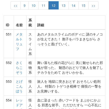
<<
9
10
11
12
13
14
15
>>
系
ID
名前
統
詳細
551
メタ
ス
あのメタルスライムのボディに 謎のキノコ
ルト
ラ
が生えてきた！ 胞子をバラまきながら さ
リュ
イ
っそうと逃げていく。
フ
ム
系
552
さく
植
舞い落ちた桜の花びらに 美に魅せられた邪
らこ
物
鬼が宿った。 魅惑のおどりで旅人を魅了し
ぞう
系
チカラをためて おそいかかる。
553
とげ
怪
旅人を 地獄に突きおとす おそろしい処刑
こん
人
人。 特製の トゲつき棍棒で 痛恨の一撃を
ぼう
系
お見舞いする。
554
レッ
怪
血に染まった 赤いフードを まぶかにかぶ
ドア
人
る 邪悪な射手。 ただひたすら 一心不乱に