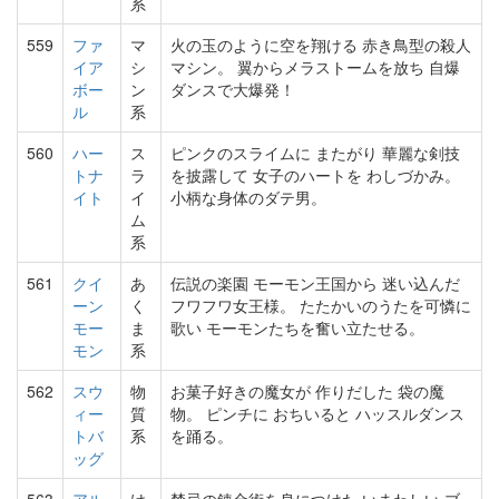
系
559
ファ
マ
火の玉のように空を翔ける 赤き鳥型の殺人
イア
シ
マシン。 翼からメラストームを放ち 自爆
ボー
ン
ダンスで大爆発！
ル
系
560
ハー
ス
ピンクのスライムに またがり 華麗な剣技
トナ
ラ
を披露して 女子のハートを わしづかみ。
イト
イ
小柄な身体のダテ男。
ム
系
561
クイ
あ
伝説の楽園 モーモン王国から 迷い込んだ
ーン
く
フワフワ女王様。 たたかいのうたを可憐に
モー
ま
歌い モーモンたちを奮い立たせる。
モン
系
562
スウ
物
お菓子好きの魔女が 作りだした 袋の魔
ィー
質
物。 ピンチに おちいると ハッスルダンス
トバ
系
を踊る。
ッグ