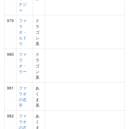
ナジ
ャ
979
ファ
ド
ラ
ラ
オ・
ゴ
ルド
ン
ラ
系
980
ファ
ド
ラ
ラ
オ・
ゴ
ラー
ン
系
981
ファ
あ
ラオ
く
の右
ま
手
系
982
ファ
あ
ラオ
く
の左
ま