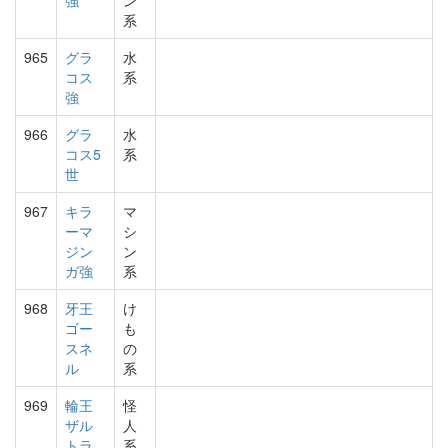
強
ン
系
965
グラ
水
コス
系
強
966
グラ
水
コス5
系
世
967
キラ
マ
ーマ
シ
ジン
ン
ガ強
系
968
牙王
け
ゴー
も
スネ
の
ル
系
969
輪王
怪
ザル
人
トラ
系