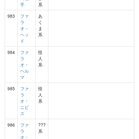
手
系
983
ファ
あ
ラ
く
オ・
ま
ヘッ
系
ド
984
ファ
怪
ラ
人
オ・
系
ヘル
マ
985
ファ
怪
ラ
人
オ・
系
ニビ
ス
986
ファ
???
ラ
系
オ・