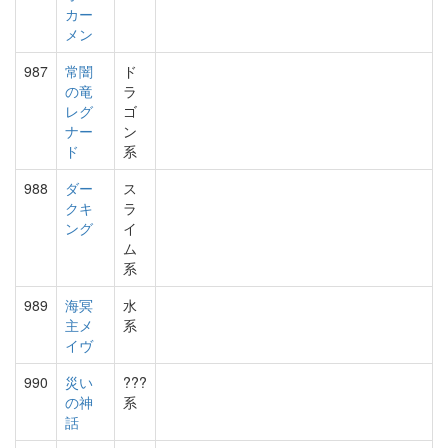
カー
メン
987
常闇
ド
の竜
ラ
レグ
ゴ
ナー
ン
ド
系
988
ダー
ス
クキ
ラ
ング
イ
ム
系
989
海冥
水
主メ
系
イヴ
990
災い
???
の神
系
話