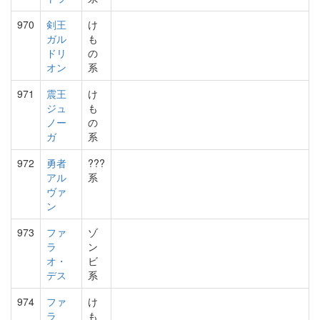
970
剣王
け
ガル
も
ドリ
の
オン
系
971
震王
け
ジュ
も
ノー
の
ガ
系
972
勇者
???
アル
系
ヴァ
ン
973
ファ
ゾ
ラ
ン
オ・
ビ
デス
系
974
ファ
け
ラ
も