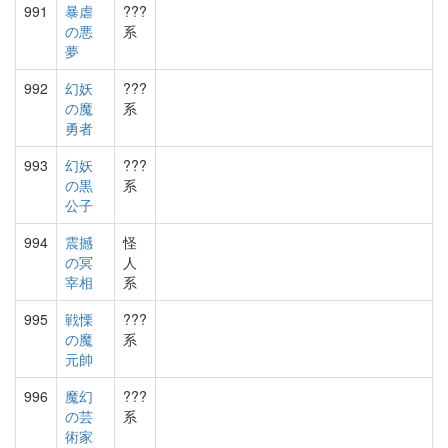
991
暴虐
???
の悪
系
夢
992
幻妖
???
の魔
系
勇者
993
幻妖
???
の黒
系
公子
994
震撼
怪
の冥
人
宰相
系
995
戦慄
???
の魔
系
元帥
996
魔幻
???
の芸
系
術家