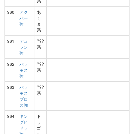
系
960
アク
あ
バー
く
強
ま
系
961
デュ
???
ラン
系
強
962
バラ
???
モス
系
強
963
バラ
???
モス
系
ブロ
ス強
964
キン
ド
グヒ
ラ
ドラ
ゴ