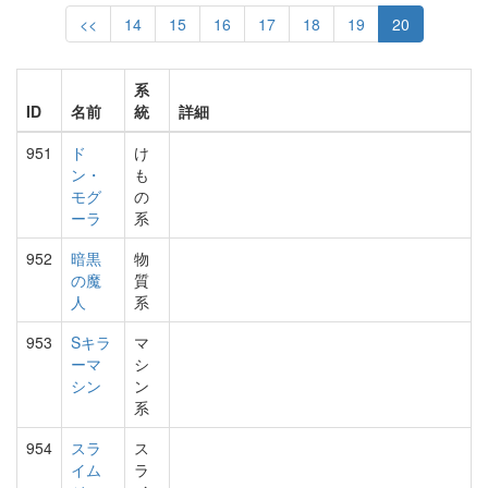
<<
14
15
16
17
18
19
20
系
ID
名前
統
詳細
951
ド
け
ン・
も
モグ
の
ーラ
系
952
暗黒
物
の魔
質
人
系
953
Sキラ
マ
ーマ
シ
シン
ン
系
954
スラ
ス
イム
ラ