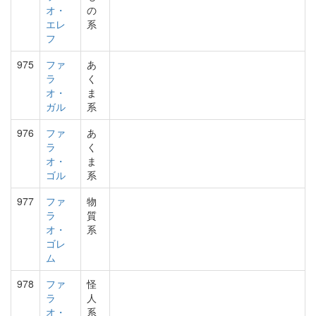
オ・
の
エレ
系
フ
975
ファ
あ
ラ
く
オ・
ま
ガル
系
976
ファ
あ
ラ
く
オ・
ま
ゴル
系
977
ファ
物
ラ
質
オ・
系
ゴレ
ム
978
ファ
怪
ラ
人
オ・
系