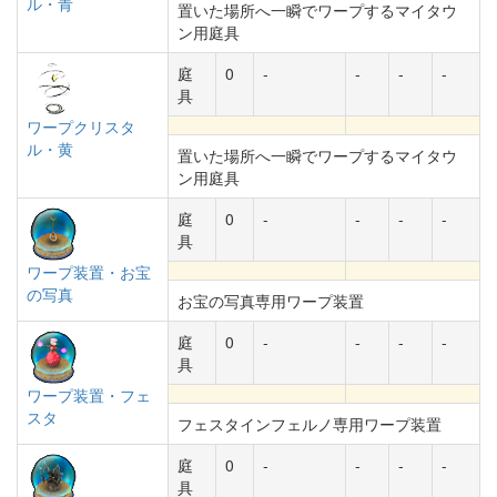
ル・青
置いた場所へ一瞬でワープするマイタウ
ン用庭具
庭
0
-
-
-
-
具
ワープクリスタ
ル・黄
置いた場所へ一瞬でワープするマイタウ
ン用庭具
庭
0
-
-
-
-
具
ワープ装置・お宝
の写真
お宝の写真専用ワープ装置
庭
0
-
-
-
-
具
ワープ装置・フェ
スタ
フェスタインフェルノ専用ワープ装置
庭
0
-
-
-
-
具