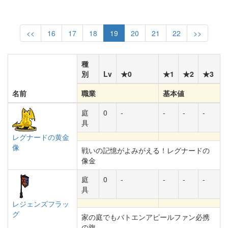
<<
16
17
18
19
20
21
22
>>
種
別
Lv
★0
★1
★2
★3
名前
職業
基本値
庭
0
-
-
-
-
具
レグナードの黄金
像
戦いの記憶がよみがえる！レグナードの
像金
庭
0
-
-
-
-
具
レジェンズフラッ
グ
家の庭でもバトエンアピールファン必携
の旗