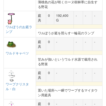
薄桃色の花が咲くローヌ樹林帯に自生す
る野花
庭
0
192,400
-
-
-
具
G
ワルぼうのお庭ラ
ンプ
ワルぼうが庭を照らす一輪花のランプ
庭
0
-
-
-
-
具
ワルドキャベツ
甘みが強いというワルド水源で栽培され
る野菜
庭
0
-
-
-
-
具
ワープクリスタ
ル・白
置いた場所へ一瞬でワープするマイタウ
ン用庭具
庭
0
-
-
-
-