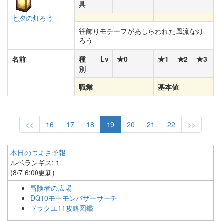
具
七夕の灯ろう
笹飾りモチーフがあしらわれた風流な灯
ろう
名前
種
Lv
★0
★1
★2
★3
別
職業
基本値
<<
16
17
18
19
20
21
22
>>
本日のつよさ予報
ルベランギス: 1
(8/7 6:00更新)
冒険者の広場
DQ10モーモンバザーサーチ
ドラクエ11攻略図鑑