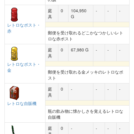
庭
0
104,950
-
-
-
具
G
レトロなポスト・
赤
郵便を受け取れるどこかなつかしいレト
ロな赤ポスト
庭
0
67,980 G
-
-
-
具
レトロなポスト・
金
郵便を受け取れる金メッキのレトロなポ
スト
庭
0
-
-
-
-
具
レトロな自販機
瓶の飲み物に懐かしさを覚えるレトロな
自販機
庭
0
-
-
-
-