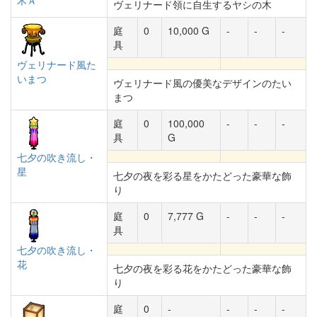
木Ａ
ヴェリナード領に自生するヤシの木
庭
0
10,000 G
-
-
-
具
ヴェリナード風た
いまつ
ヴェリナード風の優美なデザインのたい
まつ
庭
0
100,000
-
-
-
具
G
七夕の吹き流し・
星
七夕の夜を彩る星をかたどった豪華な飾
り
庭
0
7,777 G
-
-
-
具
七夕の吹き流し・
花
七夕の夜を彩る花をかたどった豪華な飾
り
庭
0
-
-
-
-