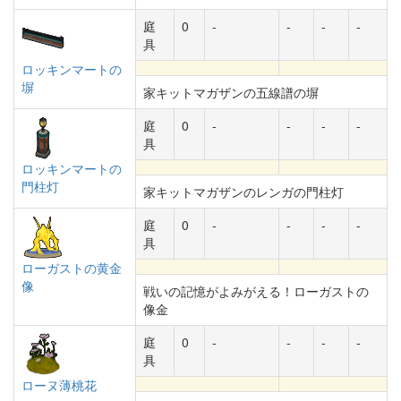
庭
0
-
-
-
-
具
ロッキンマートの
塀
家キットマガザンの五線譜の塀
庭
0
-
-
-
-
具
ロッキンマートの
門柱灯
家キットマガザンのレンガの門柱灯
庭
0
-
-
-
-
具
ローガストの黄金
像
戦いの記憶がよみがえる！ローガストの
像金
庭
0
-
-
-
-
具
ローヌ薄桃花