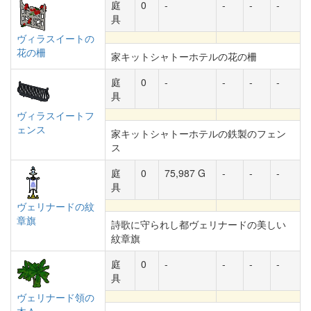
庭
0
-
-
-
-
具
ヴィラスイートの
花の柵
家キットシャトーホテルの花の柵
庭
0
-
-
-
-
具
ヴィラスイートフ
ェンス
家キットシャトーホテルの鉄製のフェン
ス
庭
0
75,987 G
-
-
-
具
ヴェリナードの紋
章旗
詩歌に守られし都ヴェリナードの美しい
紋章旗
庭
0
-
-
-
-
具
ヴェリナード領の