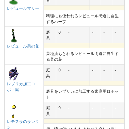
具
レビュールマリー
料理にも使われるレビュール街道に自生
するハーブ
庭
0
-
-
-
-
具
レビュール菜の花
菜種油もとれるレビュール街道に自生す
る菜の花
庭
0
-
-
-
-
具
レプリカ加工ロ
ボ・庭
庭具をレプリカに加工する家庭用ロボッ
ト
庭
0
-
-
-
-
具
レモスラのランタ
ン
超一流の匂いをただよわせる楽しいラン