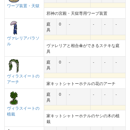
ワープ装置・天獄
邪神の宮殿・天獄専用ワープ装置
庭
0
-
-
-
-
具
ヴァレリアパラソ
ル
ヴァレリアと相合傘ができるステキな庭
具
庭
0
-
-
-
-
具
ヴィラスイートの
アーチ
家キットシャトーホテルの花のアーチ
庭
0
-
-
-
-
具
ヴィラスイートの
植栽
家キットシャトーホテルのヤシの木の植
栽