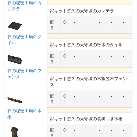
夢の秘密工場のカ
ンテラ
家キット悠久の天守城のカンテラ
庭
0
-
-
-
-
具
夢の秘密工場のタ
イル
家キット悠久の天守城の寄木のタイル
庭
0
-
-
-
-
具
夢の秘密工場のフ
ェンス
家キット悠久の天守城の木製笠木フェン
ス
庭
0
-
-
-
-
具
夢の秘密工場の木
柵
家キット悠久の天守城の装飾つき木柵
庭
0
-
-
-
-
具