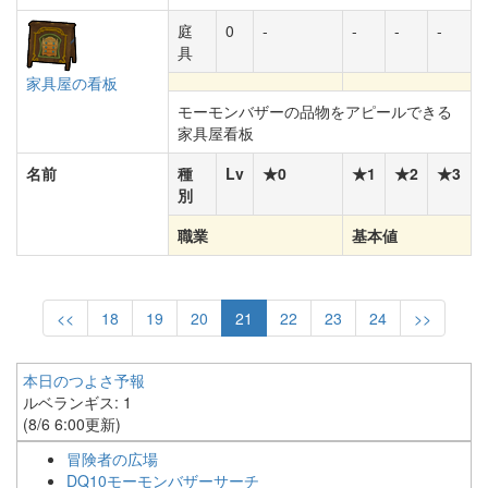
庭
0
-
-
-
-
具
家具屋の看板
モーモンバザーの品物をアピールできる
家具屋看板
名前
種
Lv
★0
★1
★2
★3
別
職業
基本値
<<
18
19
20
21
22
23
24
>>
本日のつよさ予報
ルベランギス: 1
(8/6 6:00更新)
冒険者の広場
DQ10モーモンバザーサーチ