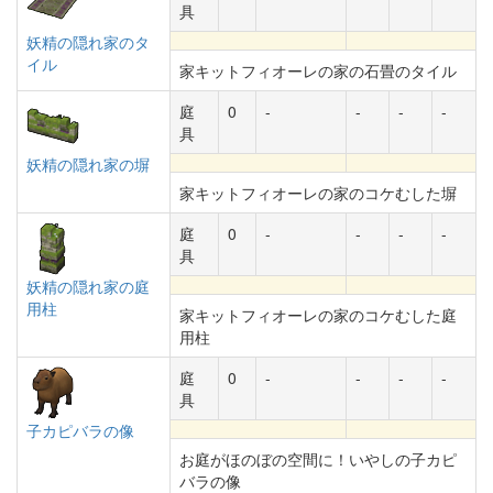
具
妖精の隠れ家のタ
イル
家キットフィオーレの家の石畳のタイル
庭
0
-
-
-
-
具
妖精の隠れ家の塀
家キットフィオーレの家のコケむした塀
庭
0
-
-
-
-
具
妖精の隠れ家の庭
用柱
家キットフィオーレの家のコケむした庭
用柱
庭
0
-
-
-
-
具
子カピバラの像
お庭がほのぼの空間に！いやしの子カピ
バラの像