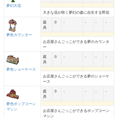
夢幻大花
大きな花が咲く夢幻の森に自生する野花
庭
0
-
-
-
-
具
夢色カウンター
お店屋さんごっこができる夢のカウンタ
ー
庭
0
-
-
-
-
具
夢色ショーケース
お店屋さんごっこができる夢のショーケ
ース
庭
0
-
-
-
-
具
夢色ポップコーン
マシン
お店屋さんごっこができるポップコーン
マシン