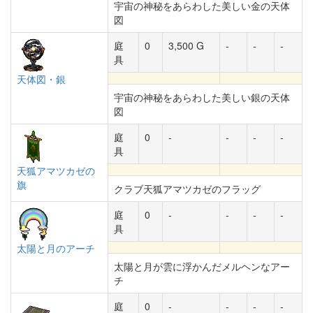
宇宙の神秘をあらわした美しい金の天体
図
庭
0
3,500 G
-
-
-
具
天体図・銀
宇宙の神秘をあらわした美しい銀の天体
図
庭
0
-
-
-
-
具
天狐アマツカゼの
旗
クラブ天狐アマツカゼのフラッグ
庭
0
-
-
-
-
具
太陽と月のアーチ
太陽と月が雲に浮かんだメルヘンなアー
チ
庭
0
-
-
-
-