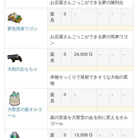
お店屋さんごっこができる夢の陳列台
庭
0
-
-
-
-
具
夢色馬車ワゴン
お店屋さんごっこができる夢の馬車ワゴ
ン
庭
0
24,500 G
-
-
-
具
大砲のおもちゃ
本物そっくりで発射できそうな大砲の置
物
庭
0
-
-
-
-
具
大聖堂の庭オルゴ
ール
庭の音楽を大聖堂のある街に変えるオル
ゴール
庭
0
13,938 G
-
-
-