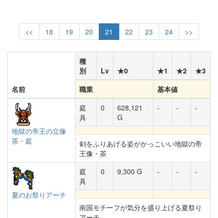
<<
18
19
20
21
22
23
24
>>
種
別
Lv
★0
★1
★2
★3
名前
職業
基本値
庭
0
628,121
-
-
-
具
G
地獄の帝王の立像
茶・庭
剣をふりあげる姿がかっこいい地獄の帝
王像・茶
庭
0
9,300 G
-
-
-
具
夏のお祭りアーチ
南国モチーフが気分を盛り上げる夏祭り
アーチ