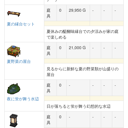
庭
0
29,950 G
-
-
-
具
夏の縁台セット
夏休みの醍醐味縁台での夕涼みが家の庭
で楽しめる
庭
0
21,000 G
-
-
-
具
夏野菜の屋台
見るからに新鮮な夏の野菜類が山盛りの
屋台
庭
0
-
-
-
-
具
夜に蛍が舞う水辺
日が落ちると蛍が舞う幻想的な水辺
庭
0
-
-
-
-
具