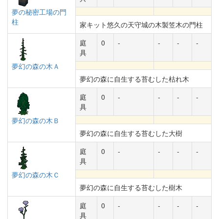
夢の秘密工場の門
柱
家キット悠久の天守城の木製笠木の門柱
庭
0
-
-
-
-
具
夢幻の森の木Ａ
夢幻の森に自生する苔むした枯れ木
庭
0
-
-
-
-
具
夢幻の森の木Ｂ
夢幻の森に自生する苔むした大樹
庭
0
-
-
-
-
具
夢幻の森の木Ｃ
夢幻の森に自生する苔むした樹木
庭
0
-
-
-
-
具