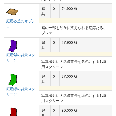
庭
0
74,900 G
-
-
-
具
庭用砂丘のオブジ
ェ
庭の一部を砂丘に変えられる荒涼たるオ
ブジェ
庭
0
67,900 G
-
-
-
具
庭用紫の背景スク
リーン
写真撮影に大活躍背景を紫色にするお庭
用スクリーン
庭
0
87,000 G
-
-
-
具
庭用緑の背景スク
リーン
写真撮影に大活躍背景を緑色にするお庭
用スクリーン
庭
0
90,000 G
-
-
-
具