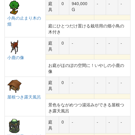
庭
0
940,000
-
-
-
具
G
小鳥の止まり木の
畑
庭にひとつだけ置ける栽培用の畑小鳥の
木付き
庭
0
-
-
-
-
具
小鹿の像
お庭がほのぼの空間に！いやしの小鹿の
像
庭
0
-
-
-
-
具
屋根つき露天風呂
景色をながめつつ湯浴みができる屋根つ
き露天風呂
庭
0
-
-
-
-
具