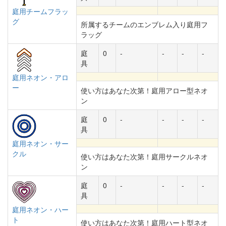
庭用チームフラッ
グ
所属するチームのエンブレム入り庭用フ
ラッグ
庭
0
-
-
-
-
具
庭用ネオン・アロ
ー
使い方はあなた次第！庭用アロー型ネオ
ン
庭
0
-
-
-
-
具
庭用ネオン・サー
クル
使い方はあなた次第！庭用サークルネオ
ン
庭
0
-
-
-
-
具
庭用ネオン・ハー
ト
使い方はあなた次第！庭用ハート型ネオ