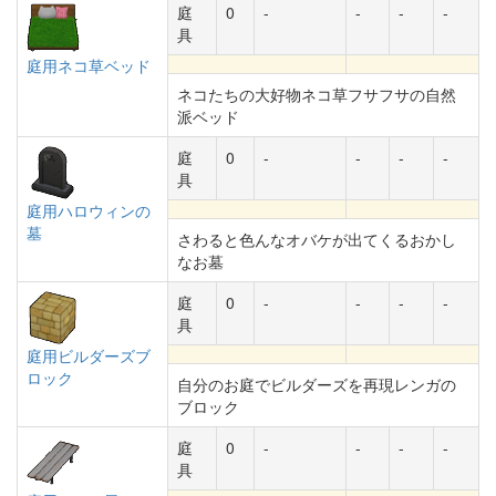
庭
0
-
-
-
-
具
庭用ネコ草ベッド
ネコたちの大好物ネコ草フサフサの自然
派ベッド
庭
0
-
-
-
-
具
庭用ハロウィンの
墓
さわると色んなオバケが出てくるおかし
なお墓
庭
0
-
-
-
-
具
庭用ビルダーズブ
ロック
自分のお庭でビルダーズを再現レンガの
ブロック
庭
0
-
-
-
-
具