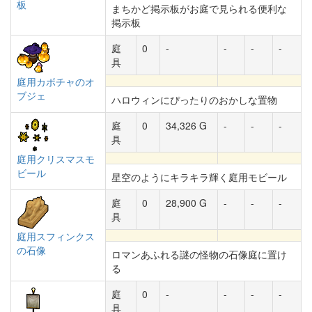
板
まちかど掲示板がお庭で見られる便利な
掲示板
庭
0
-
-
-
-
具
庭用カボチャのオ
ブジェ
ハロウィンにぴったりのおかしな置物
庭
0
34,326 G
-
-
-
具
庭用クリスマスモ
ビール
星空のようにキラキラ輝く庭用モビール
庭
0
28,900 G
-
-
-
具
庭用スフィンクス
の石像
ロマンあふれる謎の怪物の石像庭に置け
る
庭
0
-
-
-
-
具