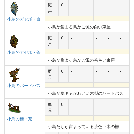
庭
0
-
-
-
-
具
小鳥のガゼボ・白
小鳥が集まる鳥かご風の白い東屋
庭
0
-
-
-
-
具
小鳥のガゼボ・茶
小鳥が集まる鳥かご風の茶色い東屋
庭
0
-
-
-
-
具
小鳥のバードバス
小鳥が集まるかわいい木製のバードバス
庭
0
-
-
-
-
具
小鳥の柵・茶
小鳥たちが留まっている茶色い木の柵