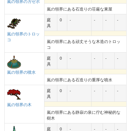
嵐の領界のガゼボ
嵐の領界にある石造りの荘厳な東屋
庭
0
-
-
-
-
具
嵐の領界のトロッ
コ
嵐の領界にある頑丈そうな木造のトロッ
コ
庭
0
-
-
-
-
具
嵐の領界の噴水
嵐の領界にある石造りの重厚な噴水
庭
0
-
-
-
-
具
嵐の領界の木
嵐の領界にある静寂の泉に佇む神秘的な
樹木
庭
0
-
-
-
-