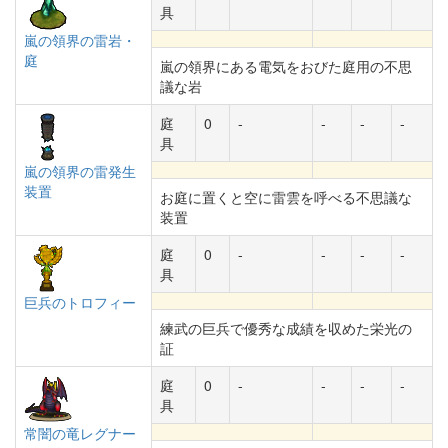
具
嵐の領界の雷岩・
庭
嵐の領界にある電気をおびた庭用の不思
議な岩
庭
0
-
-
-
-
具
嵐の領界の雷発生
装置
お庭に置くと空に雷雲を呼べる不思議な
装置
庭
0
-
-
-
-
具
巨兵のトロフィー
練武の巨兵で優秀な成績を収めた栄光の
証
庭
0
-
-
-
-
具
常闇の竜レグナー