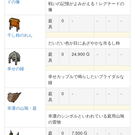
ドの像
戦いの記憶がよみがえる！レグナードの
像
庭
0
-
-
-
-
具
干し柿のれん
だいだい色が目にあざやかな吊るし柿
庭
0
24,900 G
-
-
-
具
幸せの鐘
幸せカップルで鳴らしたいブライダルな
鐘
庭
0
-
-
-
-
具
幸運の山鳩・庭
幸運のシンボルといわれている庭用山鳩
の置物
庭
0
7,500 G
-
-
-