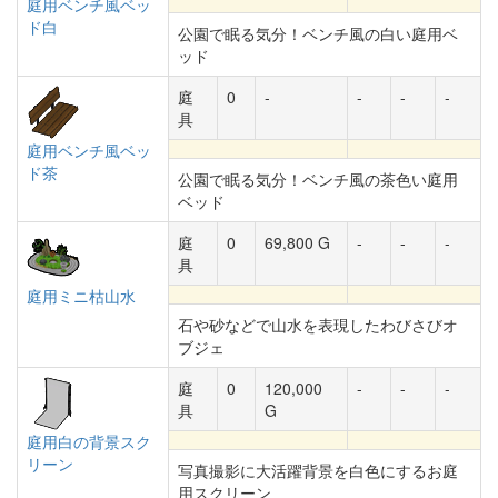
庭用ベンチ風ベッ
ド白
公園で眠る気分！ベンチ風の白い庭用ベ
ッド
庭
0
-
-
-
-
具
庭用ベンチ風ベッ
ド茶
公園で眠る気分！ベンチ風の茶色い庭用
ベッド
庭
0
69,800 G
-
-
-
具
庭用ミニ枯山水
石や砂などで山水を表現したわびさびオ
ブジェ
庭
0
120,000
-
-
-
具
G
庭用白の背景スク
リーン
写真撮影に大活躍背景を白色にするお庭
用スクリーン