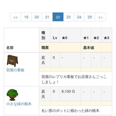
<<
19
20
21
22
23
24
25
>>
種
別
Lv
★0
★1
★2
★3
名前
職業
基本値
庭
0
-
-
-
-
具
宿屋の看板
宿屋のレプリカ看板でお店屋さんごっこ
しましょ！
庭
0
8,100 G
-
-
-
具
小さな緑の植木
丸い形のポットに植わった緑の植木