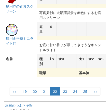
庭用赤の背景スク
リーン
写真撮影に大活躍背景を赤色にするお庭
用スクリーン
庭
0
-
-
-
-
具
庭用金平糖ミニラ
イト虹
お庭に甘い香りが漂ってきそうなキャン
ドルライト
名前
種
Lv
★0
★1
★2
★3
別
職業
基本値
<<
19
20
21
22
23
24
25
>>
本日のつよさ予報