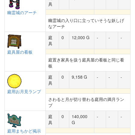
具
幽霊城のアーチ
幽霊城の入り口に立っていそうな妖しげ
なアーチ
庭
0
12,000 G
-
-
-
具
庭具屋の看板
庭置き家具を扱う庭具屋の看板と同じ看
板
庭
0
9,158 G
-
-
-
具
庭用お月見ランプ
さわると月が切り替わる庭用の満月ラン
プ
庭
0
140,000
-
-
-
具
G
庭用まちかど掲示