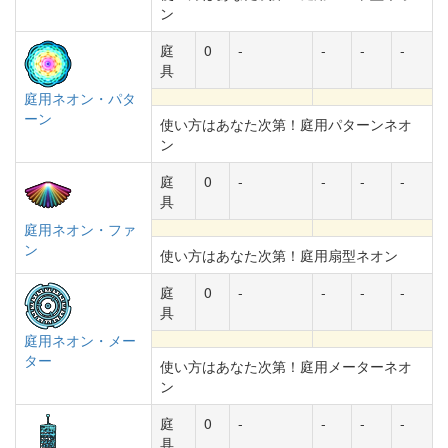
ン
庭
0
-
-
-
-
具
庭用ネオン・パタ
ーン
使い方はあなた次第！庭用パターンネオ
ン
庭
0
-
-
-
-
具
庭用ネオン・ファ
ン
使い方はあなた次第！庭用扇型ネオン
庭
0
-
-
-
-
具
庭用ネオン・メー
ター
使い方はあなた次第！庭用メーターネオ
ン
庭
0
-
-
-
-
具