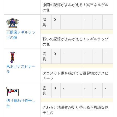
激闘の記憶がよみがえる！冥王ネルゲル
の像
庭
0
-
-
-
-
具
冥骸魔レギルラッ
ゾの像
戦いの記憶がよみがえる！レギルラッゾ
の像
庭
0
-
-
-
-
具
凧あげナスビナー
ラ
タコメット凧を揚げてる縁起物のナスビ
ナーラ
庭
0
-
-
-
-
具
切り替わり物干し
台
さわると洗濯物が切り替わる不思議な物
干し台