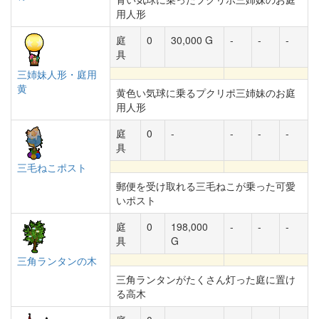
用人形
庭
0
30,000 G
-
-
-
具
三姉妹人形・庭用
黄
黄色い気球に乗るプクリポ三姉妹のお庭
用人形
庭
0
-
-
-
-
具
三毛ねこポスト
郵便を受け取れる三毛ねこが乗った可愛
いポスト
庭
0
198,000
-
-
-
具
G
三角ランタンの木
三角ランタンがたくさん灯った庭に置け
る高木