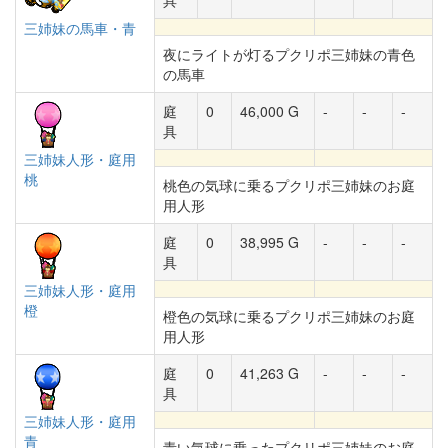
具
三姉妹の馬車・青
夜にライトが灯るプクリポ三姉妹の青色
の馬車
庭
0
46,000 G
-
-
-
具
三姉妹人形・庭用
桃
桃色の気球に乗るプクリポ三姉妹のお庭
用人形
庭
0
38,995 G
-
-
-
具
三姉妹人形・庭用
橙
橙色の気球に乗るプクリポ三姉妹のお庭
用人形
庭
0
41,263 G
-
-
-
具
三姉妹人形・庭用
青
青い気球に乗ったプクリポ三姉妹のお庭