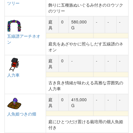
ツリー
飾りに五種族ぬいぐるみ付きのロウソク
のツリー
庭
0
580,000
-
-
-
具
G
五線譜アーチネオ
ン
庭先をあざやかに照らしだす五線譜のネ
オン
庭
0
-
-
-
-
具
人力車
古き良き情緒が味わえる高雅な雰囲気の
人力車
庭
0
415,000
-
-
-
具
G
人魚姫つきの畑
庭にひとつだけ置ける栽培用の畑人魚姫
付き