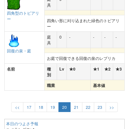
具
四角型のトピアリ
ー
四角い形に刈り込まれた緑色のトピアリ
ー
庭
0
-
-
-
-
具
回復の泉・庭
お庭で回復できる回復の泉のレプリカ
名前
種
Lv
★0
★1
★2
★3
別
職業
基本値
<<
17
18
19
20
21
22
23
>>
本日のつよさ予報