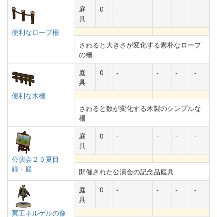
庭
0
-
-
-
-
具
便利なロープ柵
さわると大きさが変化する素朴なロープ
の柵
庭
0
-
-
-
-
具
便利な木柵
さわると数が変化する木製のシンプルな
柵
庭
0
-
-
-
-
具
公演会２５夏目
録・庭
開催された公演会の記念品庭具
庭
0
-
-
-
-
具
冥王ネルゲルの像