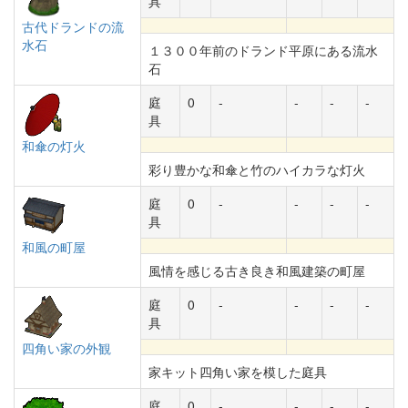
具
古代ドランドの流
水石
１３００年前のドランド平原にある流水
石
庭
0
-
-
-
-
具
和傘の灯火
彩り豊かな和傘と竹のハイカラな灯火
庭
0
-
-
-
-
具
和風の町屋
風情を感じる古き良き和風建築の町屋
庭
0
-
-
-
-
具
四角い家の外観
家キット四角い家を模した庭具
庭
0
-
-
-
-