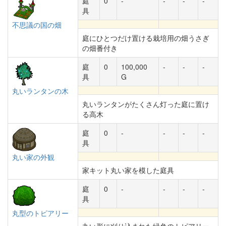
庭
0
-
-
-
-
具
不思議の国の畑
庭にひとつだけ置ける栽培用の畑うさぎ
の畑番付き
庭
0
100,000
-
-
-
具
G
丸いランタンの木
丸いランタンがたくさん灯った庭に置け
る高木
庭
0
-
-
-
-
具
丸い家の外観
家キット丸い家を模した庭具
庭
0
-
-
-
-
具
丸型のトピアリー