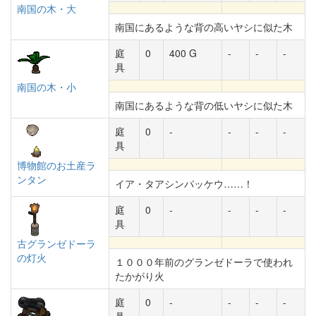
南国の木・大
南国にあるような背の高いヤシに似た木
庭
0
400 G
-
-
-
具
南国の木・小
南国にあるような背の低いヤシに似た木
庭
0
-
-
-
-
具
博物館のお土産ラ
ンタン
イア・タアシンパッケウ……！
庭
0
-
-
-
-
具
古グランゼドーラ
の灯火
１０００年前のグランゼドーラで使われ
たかがり火
庭
0
-
-
-
-