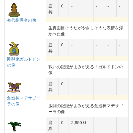
庭
0
-
-
-
-
具
初代指導者の像
生真面目そうだがやさしそうな表情を浮
かべた像
庭
0
-
-
-
-
具
剛獣鬼ガルドドン
の像
戦いの記憶がよみがえる！ガルドドンの
像
庭
0
-
-
-
-
具
創造神マデサゴー
ラの像
激闘の記憶がよみがえる創造神マデサゴ
ーラの像
庭
0
2,650 G
-
-
-
具