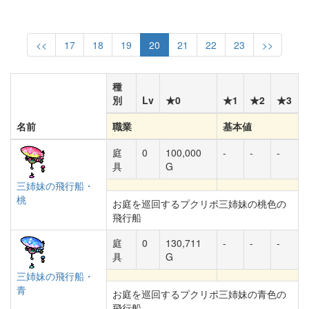
<<
17
18
19
20
21
22
23
>>
種
別
Lv
★0
★1
★2
★3
名前
職業
基本値
庭
0
100,000
-
-
-
具
G
三姉妹の飛行船・
桃
お庭を巡回するプクリポ三姉妹の桃色の
飛行船
庭
0
130,711
-
-
-
具
G
三姉妹の飛行船・
青
お庭を巡回するプクリポ三姉妹の青色の
飛行船