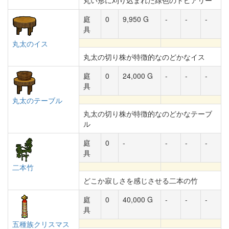
丸い形に刈り込まれた緑色のトピアリー
庭
0
9,950 G
-
-
-
具
丸太のイス
丸太の切り株が特徴的なのどかなイス
庭
0
24,000 G
-
-
-
具
丸太のテーブル
丸太の切り株が特徴的なのどかなテーブ
ル
庭
0
-
-
-
-
具
二本竹
どこか寂しさを感じさせる二本の竹
庭
0
40,000 G
-
-
-
具
五種族クリスマス