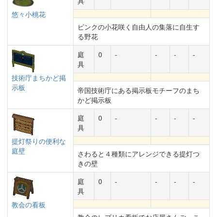
具
悠々小桃花
ピンクの小花咲く自由人の集落に自生す
る野花
庭
0
-
-
-
-
具
技術庁まちかど掲
示板
帝国技術庁にある掲示板モチーフのまち
かど掲示板
庭
0
-
-
-
-
具
提灯祭りの便利な
庭壁
さわると４種類にアレンジできる提灯つ
きの壁
庭
0
-
-
-
-
具
教会の看板