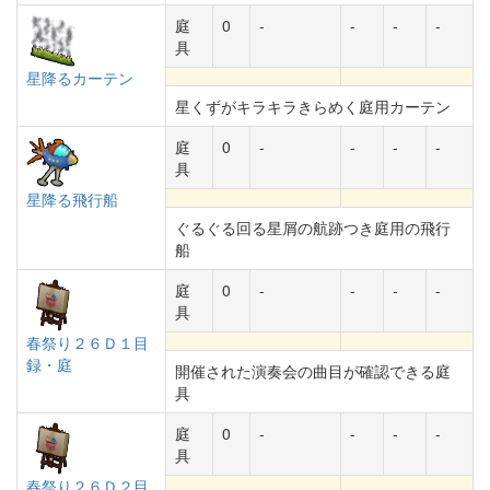
庭
0
-
-
-
-
具
星降るカーテン
星くずがキラキラきらめく庭用カーテン
庭
0
-
-
-
-
具
星降る飛行船
ぐるぐる回る星屑の航跡つき庭用の飛行
船
庭
0
-
-
-
-
具
春祭り２６Ｄ１目
録・庭
開催された演奏会の曲目が確認できる庭
具
庭
0
-
-
-
-
具
春祭り２６Ｄ２目