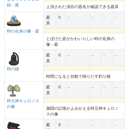
録・庭
上演された演目の題名が確認できる庭具
庭
0
-
-
-
-
具
時の化身の像・庭
とぼけた姿がかわいらしい時の化身の
像・庭
庭
0
-
-
-
-
具
時の鐘
時間になると自動で鳴りだす釣り鐘
庭
0
-
-
-
-
具
時元神キュロノス
の像
激闘の記憶がよみがえる時元神キュロノ
スの像
庭
0
-
-
-
-