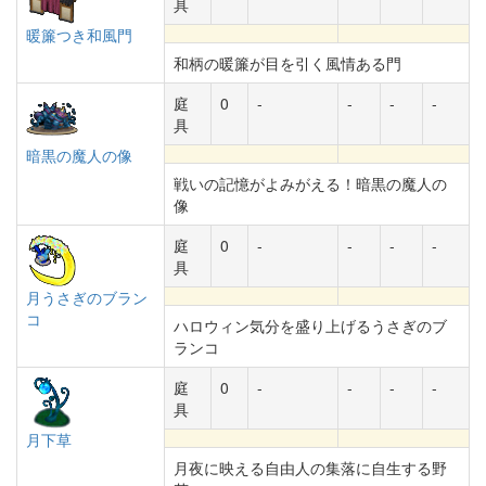
具
暖簾つき和風門
和柄の暖簾が目を引く風情ある門
庭
0
-
-
-
-
具
暗黒の魔人の像
戦いの記憶がよみがえる！暗黒の魔人の
像
庭
0
-
-
-
-
具
月うさぎのブラン
コ
ハロウィン気分を盛り上げるうさぎのブ
ランコ
庭
0
-
-
-
-
具
月下草
月夜に映える自由人の集落に自生する野