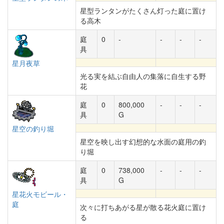
星型ランタンがたくさん灯った庭に置け
る高木
庭
0
-
-
-
-
具
星月夜草
光る実を結ぶ自由人の集落に自生する野
花
庭
0
800,000
-
-
-
具
G
星空の釣り堀
星空を映し出す幻想的な水面の庭用の釣
り堀
庭
0
738,000
-
-
-
具
G
星花火モビール・
庭
次々に打ちあがる星が散る花火庭に置け
る