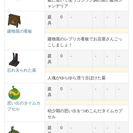
ャンデリア
庭
0
-
-
-
-
具
建物屋の看板
建物屋のレプリカ看板でお店屋さんごっ
こしましょ！
庭
0
-
-
-
-
具
忘れ去られた墓
人魂がゆらゆら漂う古ぼけた墓
庭
0
-
-
-
-
具
思い出のタイムカ
プセル
幼少期の思い出をつめこんだタイムカプ
セル
庭
0
-
-
-
-