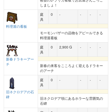
教会のレプリカ看板でお店屋さんごっこ
しましょ！
庭
0
-
-
-
-
具
料理屋の看板
モーモンバザーの品物をアピールできる
料理屋看板
庭
0
2,900 G
-
-
-
具
新春ドラキーアー
チ
新春の来客をこころよく迎えるドラキー
のアーチ
庭
0
-
-
-
-
具
旧ネクロデアの石
碑
旧ネクロデア領にあるホラーな雰囲気の
石碑