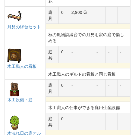
花
庭
0
2,900 G
-
-
-
具
月見の縁台セット
秋の風物詩縁台での月見を家の庭で楽し
める
庭
0
-
-
-
-
具
木工職人の看板
木工職人のギルドの看板と同じ看板
庭
0
-
-
-
-
具
木工設備・庭
木工職人の仕事ができる庭用生産設備
庭
0
-
-
-
-
具
木洩れ日の庭オル