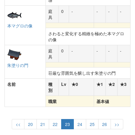
塀
庭
0
-
-
-
-
具
本マグロの像
さわると変化する精緻を極めた本マグロ
の像
庭
0
-
-
-
-
具
朱塗りの門
荘厳な雰囲気を醸し出す朱塗りの門
名前
種
Lv
★0
★1
★2
★3
別
職業
基本値
<<
20
21
22
23
24
25
26
>>