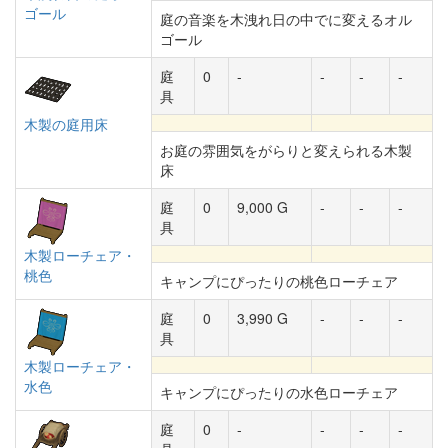
ゴール
庭の音楽を木洩れ日の中でに変えるオル
ゴール
庭
0
-
-
-
-
具
木製の庭用床
お庭の雰囲気をがらりと変えられる木製
床
庭
0
9,000 G
-
-
-
具
木製ローチェア・
桃色
キャンプにぴったりの桃色ローチェア
庭
0
3,990 G
-
-
-
具
木製ローチェア・
水色
キャンプにぴったりの水色ローチェア
庭
0
-
-
-
-