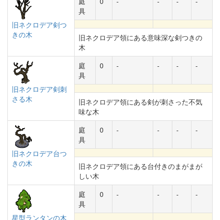
庭
0
-
-
-
-
具
旧ネクロデア剣つ
きの木
旧ネクロデア領にある意味深な剣つきの
木
庭
0
-
-
-
-
具
旧ネクロデア剣刺
さる木
旧ネクロデア領にある剣が刺さった不気
味な木
庭
0
-
-
-
-
具
旧ネクロデア台つ
きの木
旧ネクロデア領にある台付きのまがまが
しい木
庭
0
-
-
-
-
具
星型ランタンの木