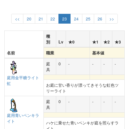
<<
20
21
22
23
24
25
26
>>
種
別
Lv
★0
★1
★2
★3
名前
職業
基本値
庭
0
-
-
-
-
具
庭用金平糖ライト
虹
お庭に甘い香りが漂ってきそうな虹色ツ
リーライト
庭
0
-
-
-
-
具
庭用青いペンキラ
イト
ハケに乗せた青いペンキが庭を照らすラ
イト