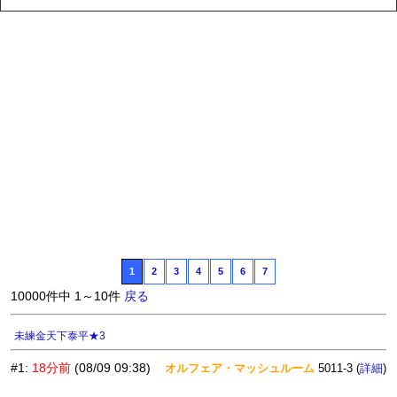
1
2
3
4
5
6
7
10000件中 1～10件
戻る
未練金天下泰平★3
#1
:
18分前
(08/09 09:38)
オルフェア・マッシュルーム
5011-3 (
)
詳細