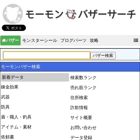
バザー
モンスターシール
ブログパーツ
攻略
モーモンバザー検索
新着データ
検索数ランク
錬金効果
売れ筋ランク
武器
住所検索
防具
詐欺情報
盾・職人・釣具
サイト概要
アイテム・素材
お問い合わせ
依頼書
データ登録