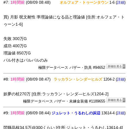
#7
:
1時間前
(08/09 08:48)
オルフェア・トゥーンタウン
1-6 (
)
詳細
買) 月影 呪文耐性 準理論値になる品と理論値 [住所:オルフェア・ト
ゥーン1-6]
失敗 300万G
成功 400万G
理論値 850万G
パル付きはパルパルのみ
極限データベース バザー・防具 #94652
#8
:
1時間前
(08/09 08:47)
ラッカラン・レンダーヒルズ
1204-2 (
)
詳細
妖夢の杖270万 [住所:ラッカラン・レンダ—ヒルズ1204-2]
極限データベース バザー・未練金装備 #1189655
#9
:
1時間前
(08/09 08:44)
ジュレット・うるわしの浜辺
13614-4 (
)
詳細
閃輝晶核34.5万@300くらい [住所:ジュレット・うるわし13614-4]