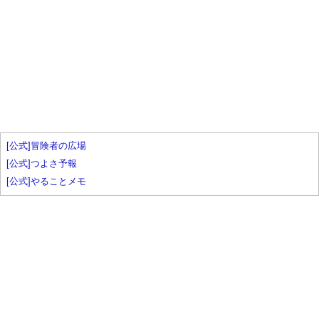
[公式]冒険者の広場
[公式]つよさ予報
[公式]やることメモ