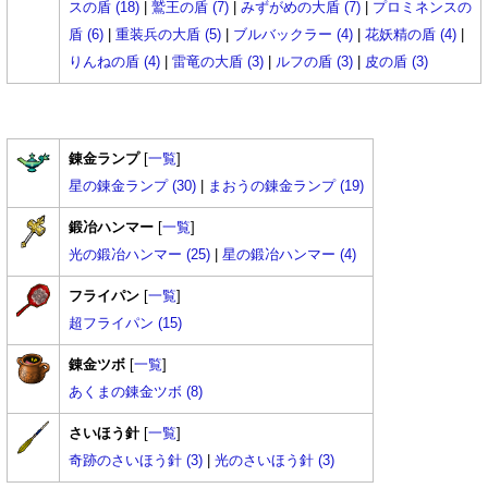
スの盾 (18)
|
鷲王の盾 (7)
|
みずがめの大盾 (7)
|
プロミネンスの
盾 (6)
|
重装兵の大盾 (5)
|
ブルバックラー (4)
|
花妖精の盾 (4)
|
りんねの盾 (4)
|
雷竜の大盾 (3)
|
ルフの盾 (3)
|
皮の盾 (3)
錬金ランプ
[
一覧
]
星の錬金ランプ (30)
|
まおうの錬金ランプ (19)
鍛冶ハンマー
[
一覧
]
光の鍛冶ハンマー (25)
|
星の鍛冶ハンマー (4)
フライパン
[
一覧
]
超フライパン (15)
錬金ツボ
[
一覧
]
あくまの錬金ツボ (8)
さいほう針
[
一覧
]
奇跡のさいほう針 (3)
|
光のさいほう針 (3)