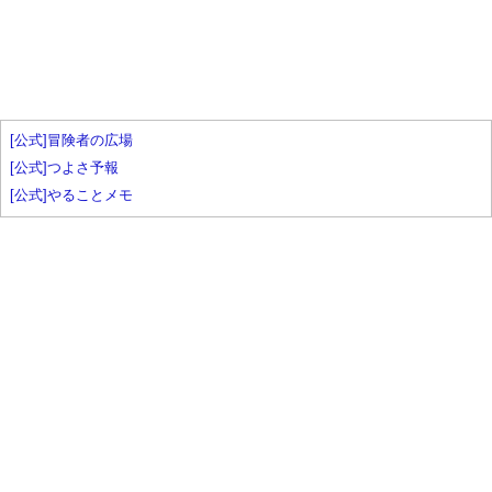
[公式]冒険者の広場
[公式]つよさ予報
[公式]やることメモ