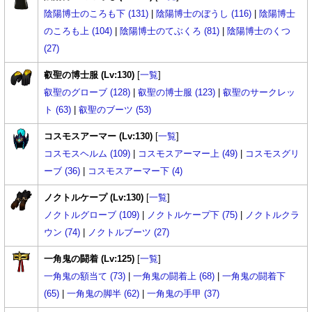
陰陽博士のころも下 (131)
|
陰陽博士のぼうし (116)
|
陰陽博士
のころも上 (104)
|
陰陽博士のてぶくろ (81)
|
陰陽博士のくつ
(27)
叡聖の博士服 (Lv:130)
[
一覧
]
叡聖のグローブ (128)
|
叡聖の博士服 (123)
|
叡聖のサークレッ
ト (63)
|
叡聖のブーツ (53)
コスモスアーマー (Lv:130)
[
一覧
]
コスモスヘルム (109)
|
コスモスアーマー上 (49)
|
コスモスグリ
ーブ (36)
|
コスモスアーマー下 (4)
ノクトルケープ (Lv:130)
[
一覧
]
ノクトルグローブ (109)
|
ノクトルケープ下 (75)
|
ノクトルクラ
ウン (74)
|
ノクトルブーツ (27)
一角鬼の闘着 (Lv:125)
[
一覧
]
一角鬼の額当て (73)
|
一角鬼の闘着上 (68)
|
一角鬼の闘着下
(65)
|
一角鬼の脚半 (62)
|
一角鬼の手甲 (37)