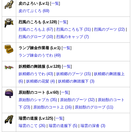
皮のよろい (Lv:1)
[
一覧
]
皮のてぶくろ (69)
烈風のころも (Lv:128)
[
一覧
]
烈風のころも上 (67)
|
烈風のころも下 (31)
|
烈風のブーツ (22)
|
烈風のグローブ (10)
|
烈風のキャップ (7)
ランプ錬金作業着 (Lv:1)
[
一覧
]
ランプ錬金のうでわ (49)
妖精郷の舞踏服 (Lv:128)
[
一覧
]
妖精郷のうでわ (43)
|
妖精郷のブーツ (15)
|
妖精郷の舞踏服上
(6)
|
妖精郷の花髪 (4)
|
妖精郷の舞踏服下 (3)
原始獣のコート (Lv:60)
[
一覧
]
原始獣のシャプカ (35)
|
原始獣のブーツ (32)
|
原始獣のコート
下 (23)
|
原始獣のコート上 (16)
|
原始獣のグローブ (11)
瑞雲の道服 (Lv:125)
[
一覧
]
瑞雲のこて (26)
|
瑞雲の道服下 (5)
|
瑞雲の深沓 (3)