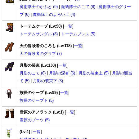
魔衛隊士のかぶと (9)
|
魔衛隊士のこて (8)
|
魔衛隊士のグリー
ブ (6)
|
魔衛隊士のよろい上 (4)
トーテムケープ (Lv:90)
[
一覧
]
トーテムサンダル (8)
|
トーテムブレス (5)
天の冒険者のころも (Lv:118)
[
一覧
]
天の冒険者のグラブ (7)
月影の装束 (Lv:130)
[
一覧
]
月影のこて (6)
|
月影の深沓 (6)
|
月影の装束上 (5)
|
月影の額当
て (5)
|
月影の装束下 (3)
族長のケープ (Lv:99)
[
一覧
]
族長のケープ下 (5)
雪原のアノラック (Lv:1)
[
一覧
]
雪原のブーツ (5)
(Lv:1)
[
一覧
]