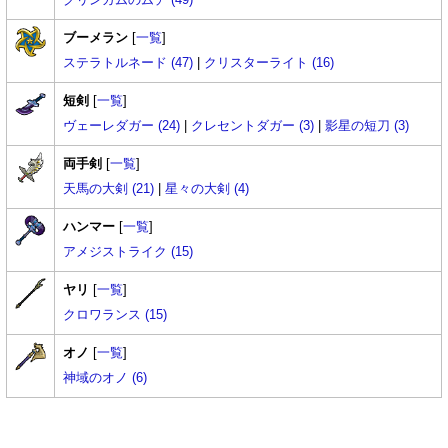
ブーメラン
[
一覧
]
ステラトルネード (47)
|
クリスターライト (16)
短剣
[
一覧
]
ヴェーレダガー (24)
|
クレセントダガー (3)
|
影星の短刀 (3)
両手剣
[
一覧
]
天馬の大剣 (21)
|
星々の大剣 (4)
ハンマー
[
一覧
]
アメジストライク (15)
ヤリ
[
一覧
]
クロワランス (15)
オノ
[
一覧
]
神域のオノ (6)