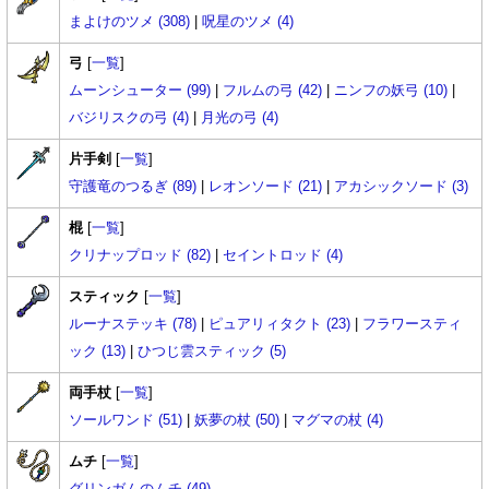
まよけのツメ (308)
|
呪星のツメ (4)
弓
[
一覧
]
ムーンシューター (99)
|
フルムの弓 (42)
|
ニンフの妖弓 (10)
|
バジリスクの弓 (4)
|
月光の弓 (4)
片手剣
[
一覧
]
守護竜のつるぎ (89)
|
レオンソード (21)
|
アカシックソード (3)
棍
[
一覧
]
クリナップロッド (82)
|
セイントロッド (4)
スティック
[
一覧
]
ルーナステッキ (78)
|
ピュアリィタクト (23)
|
フラワースティ
ック (13)
|
ひつじ雲スティック (5)
両手杖
[
一覧
]
ソールワンド (51)
|
妖夢の杖 (50)
|
マグマの杖 (4)
ムチ
[
一覧
]
グリンガムのムチ (49)