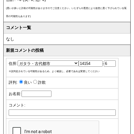
(悪いが多いと詐欺の可能性がありますのでご注意ください。いたずらや悪意により故意に悪く下げられている冤
罪の可能性もあります)
コメント一覧
なし
新規コメントの投稿
住所:
-
※誤判定されている可能性があるため、よく確認し、必要であれば変更してください
評判:
良い
詐欺
お名前:
コメント: