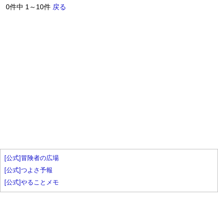
0件中 1～10件
戻る
[公式]冒険者の広場
[公式]つよさ予報
[公式]やることメモ