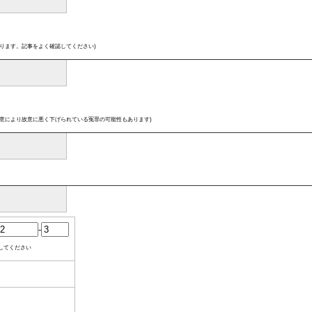
ります。記事をよく確認してください)
意により故意に悪く下げられている冤罪の可能性もあります)
-
してください