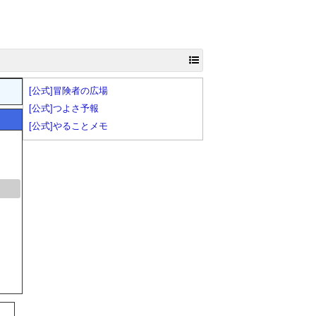
[公式]冒険者の広場
[公式]つよさ予報
[公式]やることメモ