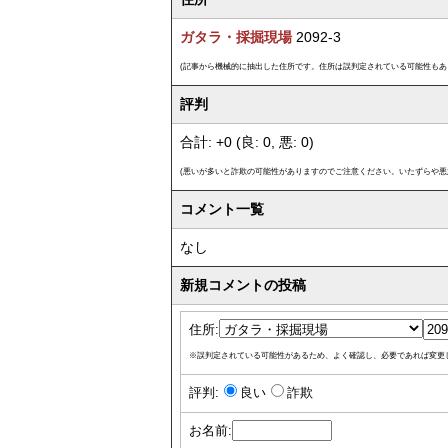
ガタラ・採掘現場
2092-3
(記事から機械的に抽出した住所です。住所は誤判定されている可能性もあ
評判
合計: +0 (良: 0, 悪: 0)
(悪いが多いと詐欺の可能性がありますのでご注意ください。いたずらや悪
コメント一覧
なし
新規コメントの投稿
住所:
※誤判定されている可能性があるため、よく確認し、必要であれば変更
評判:
良い
詐欺
お名前: