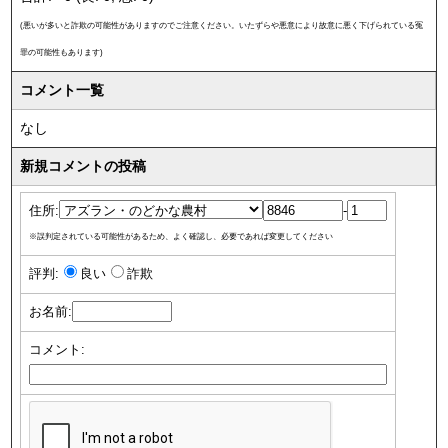
(悪いが多いと詐欺の可能性がありますのでご注意ください。いたずらや悪意により故意に悪く下げられている冤
罪の可能性もあります)
コメント一覧
なし
新規コメントの投稿
住所:
-
※誤判定されている可能性があるため、よく確認し、必要であれば変更してください
評判:
良い
詐欺
お名前:
コメント: