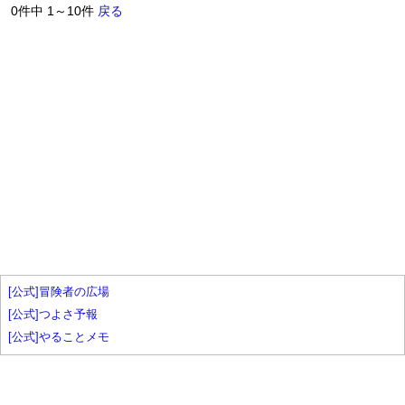
0件中 1～10件
戻る
[公式]冒険者の広場
[公式]つよさ予報
[公式]やることメモ