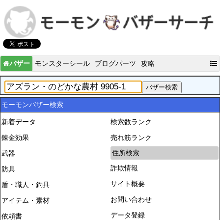
バザー
モンスターシール
ブログパーツ
攻略
モーモンバザー検索
新着データ
検索数ランク
錬金効果
売れ筋ランク
住所検索
武器
詐欺情報
防具
サイト概要
盾・職人・釣具
お問い合わせ
アイテム・素材
データ登録
依頼書