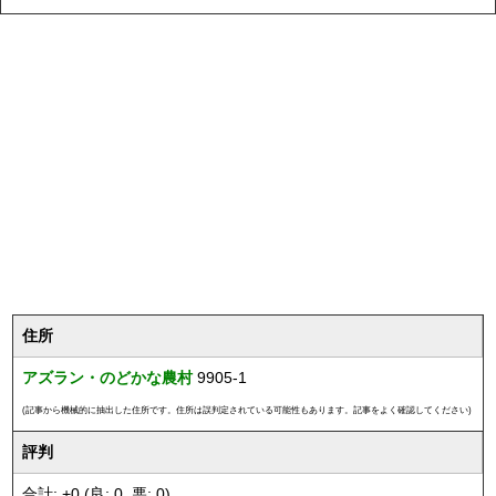
住所
アズラン・のどかな農村
9905-1
(記事から機械的に抽出した住所です。住所は誤判定されている可能性もあります。記事をよく確認してください)
評判
合計: +0 (良: 0, 悪: 0)