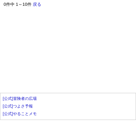
0件中 1～10件
戻る
[公式]冒険者の広場
[公式]つよさ予報
[公式]やることメモ