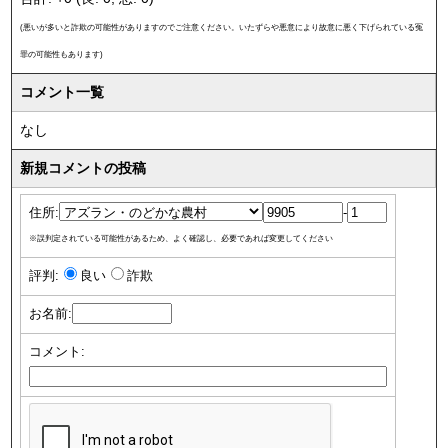
(悪いが多いと詐欺の可能性がありますのでご注意ください。いたずらや悪意により故意に悪く下げられている冤
罪の可能性もあります)
コメント一覧
なし
新規コメントの投稿
住所:
-
※誤判定されている可能性があるため、よく確認し、必要であれば変更してください
評判:
良い
詐欺
お名前:
コメント: