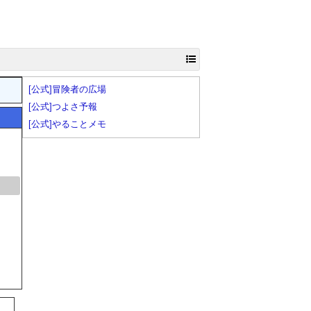
[公式]冒険者の広場
[公式]つよさ予報
[公式]やることメモ