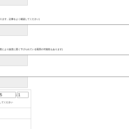
ります。記事をよく確認してください)
意により故意に悪く下げられている冤罪の可能性もあります)
-
してください