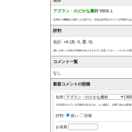
アズラン・のどかな農村
9905-1
(記事から機械的に抽出した住所です。住所は誤判定されている可能性もあ
評判
合計: +0 (良: 0, 悪: 0)
(悪いが多いと詐欺の可能性がありますのでご注意ください。いたずらや悪
コメント一覧
なし
新規コメントの投稿
住所:
※誤判定されている可能性があるため、よく確認し、必要であれば変更
評判:
良い
詐欺
お名前: