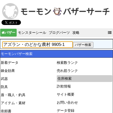
バザー
モンスターシール
ブログパーツ
攻略
モーモンバザー検索
新着データ
検索数ランク
錬金効果
売れ筋ランク
住所検索
武器
詐欺情報
防具
サイト概要
盾・職人・釣具
お問い合わせ
アイテム・素材
データ登録
依頼書