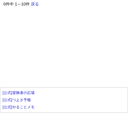
0件中 1～10件
戻る
[公式]冒険者の広場
[公式]つよさ予報
[公式]やることメモ