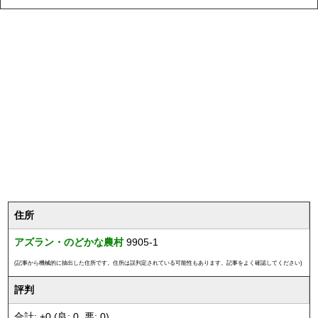
住所
アズラン・のどかな農村
9905-1
(記事から機械的に抽出した住所です。住所は誤判定されている可能性もあります。記事をよく確認してください)
評判
合計: +0 (良: 0, 悪: 0)