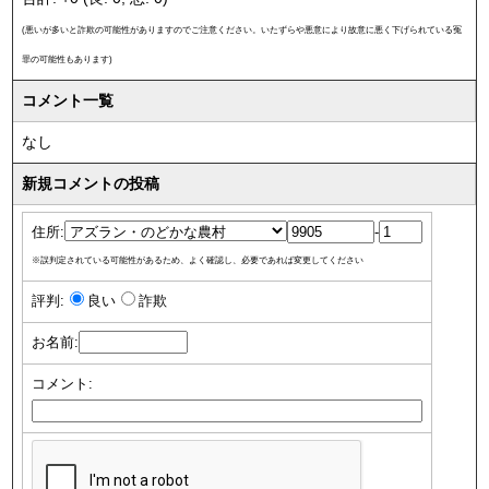
(悪いが多いと詐欺の可能性がありますのでご注意ください。いたずらや悪意により故意に悪く下げられている冤
罪の可能性もあります)
コメント一覧
なし
新規コメントの投稿
住所:
-
※誤判定されている可能性があるため、よく確認し、必要であれば変更してください
評判:
良い
詐欺
お名前:
コメント: