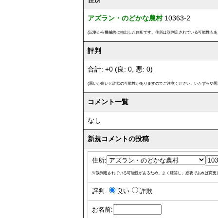
アズラン・のどかな農村
10363-2
(記事から機械的に抽出した住所です。住所は誤判定されている可能性もあ
評判
合計: +0 (良: 0, 悪: 0)
(悪いが多いと詐欺の可能性がありますのでご注意ください。いたずらや悪
コメント一覧
なし
新規コメントの投稿
住所:
※誤判定されている可能性があるため、よく確認し、必要であれば変更
評判:
良い
詐欺
お名前: