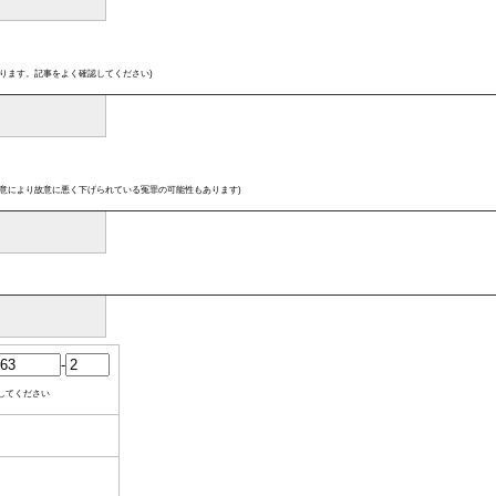
ります。記事をよく確認してください)
意により故意に悪く下げられている冤罪の可能性もあります)
-
してください