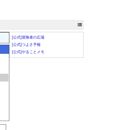
[公式]冒険者の広場
[公式]つよさ予報
[公式]やることメモ