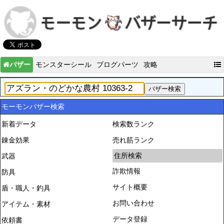
バザー
モンスターシール
ブログパーツ
攻略
モーモンバザー検索
新着データ
検索数ランク
錬金効果
売れ筋ランク
住所検索
武器
詐欺情報
防具
サイト概要
盾・職人・釣具
お問い合わせ
アイテム・素材
データ登録
依頼書