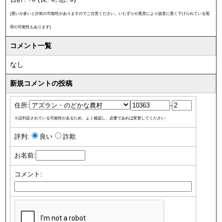
(悪いが多いと詐欺の可能性がありますのでご注意ください。いたずらや悪意により故意に悪く下げられている冤
罪の可能性もあります)
コメント一覧
なし
新規コメントの投稿
住所:
-
※誤判定されている可能性があるため、よく確認し、必要であれば変更してください
評判:
良い
詐欺
お名前:
コメント: