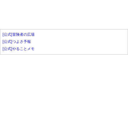
[公式]冒険者の広場
[公式]つよさ予報
[公式]やることメモ