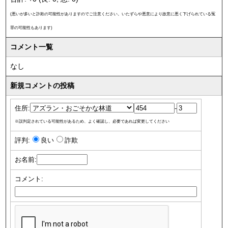
(悪いが多いと詐欺の可能性がありますのでご注意ください。いたずらや悪意により故意に悪く下げられている冤
罪の可能性もあります)
コメント一覧
なし
新規コメントの投稿
住所:
-
※誤判定されている可能性があるため、よく確認し、必要であれば変更してください
評判:
良い
詐欺
お名前:
コメント: