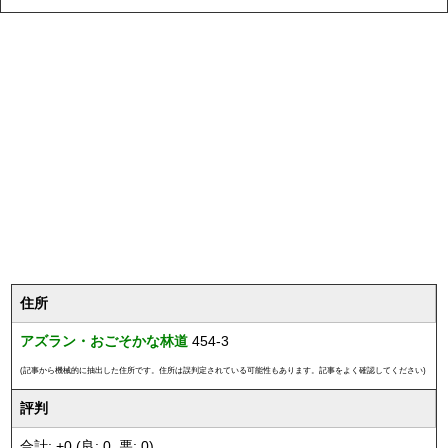
住所
アズラン・おごそかな林道
454-3
(記事から機械的に抽出した住所です。住所は誤判定されている可能性もあります。記事をよく確認してください)
評判
合計: +0 (良: 0, 悪: 0)