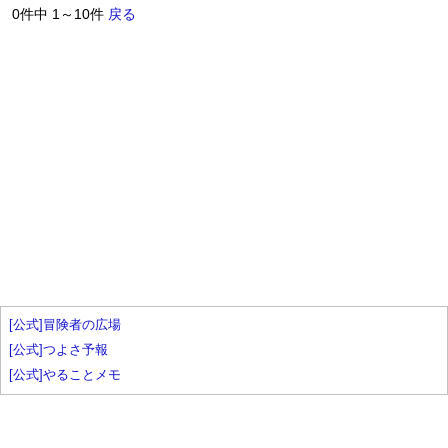
0件中 1～10件
戻る
[公式]冒険者の広場
[公式]つよさ予報
[公式]やることメモ