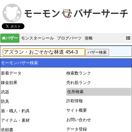
バザー
モンスターシール
ブログパーツ
攻略
モーモンバザー検索
新着データ
検索数ランク
錬金効果
売れ筋ランク
住所検索
武器
詐欺情報
防具
サイト概要
盾・職人・釣具
お問い合わせ
アイテム・素材
データ登録
依頼書