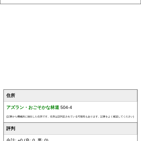
住所
アズラン・おごそかな林道
504-4
(記事から機械的に抽出した住所です。住所は誤判定されている可能性もあります。記事をよく確認してください)
評判
合計: +0 (良: 0, 悪: 0)