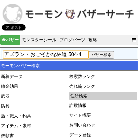
バザー
モンスターシール
ブログパーツ
攻略
モーモンバザー検索
新着データ
検索数ランク
錬金効果
売れ筋ランク
住所検索
武器
詐欺情報
防具
サイト概要
盾・職人・釣具
お問い合わせ
アイテム・素材
データ登録
依頼書