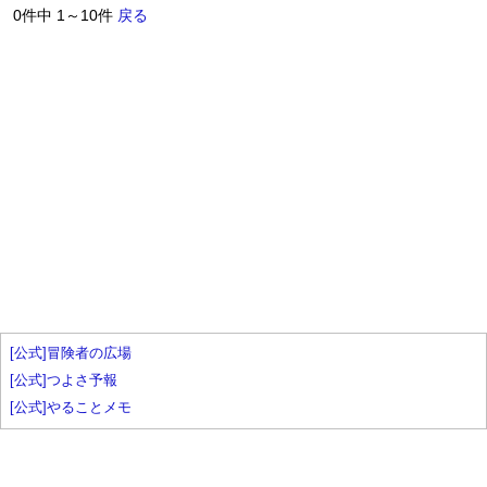
0件中 1～10件
戻る
[公式]冒険者の広場
[公式]つよさ予報
[公式]やることメモ