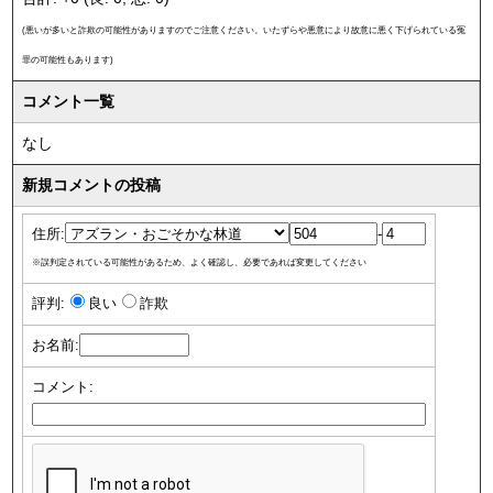
(悪いが多いと詐欺の可能性がありますのでご注意ください。いたずらや悪意により故意に悪く下げられている冤
罪の可能性もあります)
コメント一覧
なし
新規コメントの投稿
住所:
-
※誤判定されている可能性があるため、よく確認し、必要であれば変更してください
評判:
良い
詐欺
お名前:
コメント: