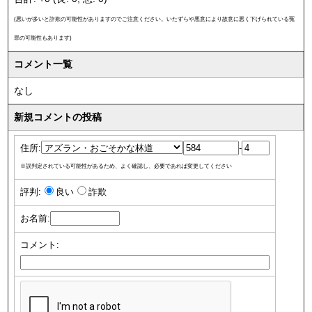
(悪いが多いと詐欺の可能性がありますのでご注意ください。いたずらや悪意により故意に悪く下げられている冤
罪の可能性もあります)
コメント一覧
なし
新規コメントの投稿
住所:
-
※誤判定されている可能性があるため、よく確認し、必要であれば変更してください
評判:
良い
詐欺
お名前:
コメント: