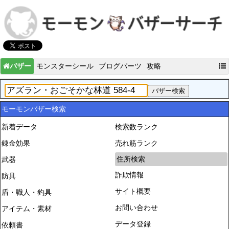
バザー
モンスターシール
ブログパーツ
攻略
モーモンバザー検索
新着データ
検索数ランク
錬金効果
売れ筋ランク
住所検索
武器
詐欺情報
防具
サイト概要
盾・職人・釣具
お問い合わせ
アイテム・素材
データ登録
依頼書