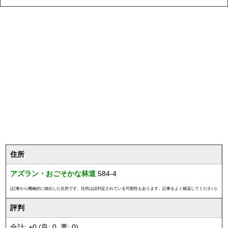
住所
アズラン・おごそかな林道
584-4
(記事から機械的に抽出した住所です。住所は誤判定されている可能性もあります。記事をよく確認してください)
評判
合計: +0 (良: 0, 悪: 0)