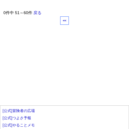
0件中 51～60件
戻る
<<
[公式]冒険者の広場
[公式]つよさ予報
[公式]やることメモ