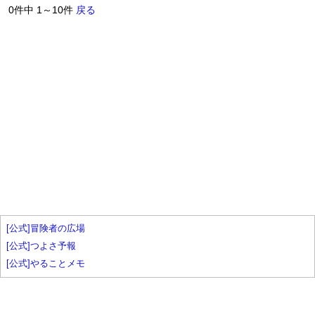
0件中 1～10件
戻る
[公式]冒険者の広場
[公式]つよさ予報
[公式]やることメモ