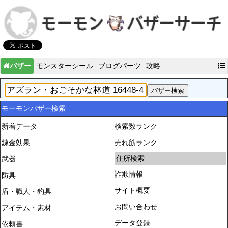
バザー
モンスターシール
ブログパーツ
攻略
モーモンバザー検索
新着データ
検索数ランク
錬金効果
売れ筋ランク
住所検索
武器
詐欺情報
防具
サイト概要
盾・職人・釣具
お問い合わせ
アイテム・素材
データ登録
依頼書