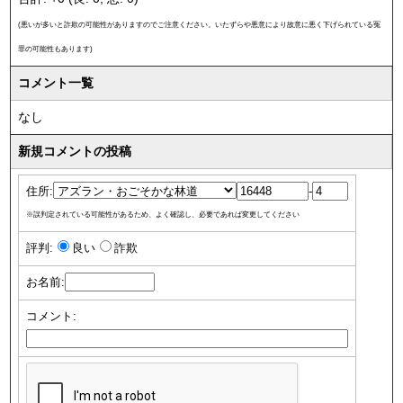
(悪いが多いと詐欺の可能性がありますのでご注意ください。いたずらや悪意により故意に悪く下げられている冤
罪の可能性もあります)
コメント一覧
なし
新規コメントの投稿
住所:
-
※誤判定されている可能性があるため、よく確認し、必要であれば変更してください
評判:
良い
詐欺
お名前:
コメント: