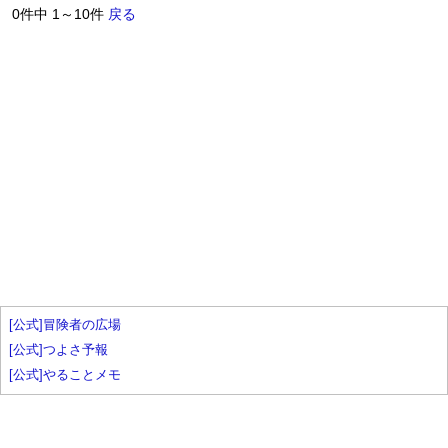
0件中 1～10件
戻る
[公式]冒険者の広場
[公式]つよさ予報
[公式]やることメモ