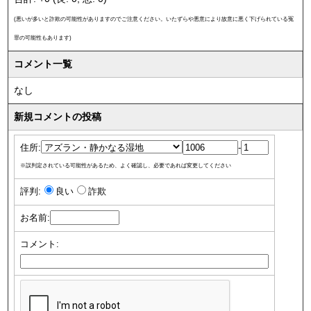
(悪いが多いと詐欺の可能性がありますのでご注意ください。いたずらや悪意により故意に悪く下げられている冤
罪の可能性もあります)
コメント一覧
なし
新規コメントの投稿
住所:
-
※誤判定されている可能性があるため、よく確認し、必要であれば変更してください
評判:
良い
詐欺
お名前:
コメント: