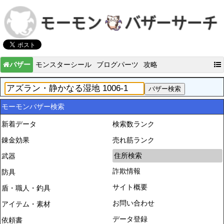
バザー
モンスターシール
ブログパーツ
攻略
モーモンバザー検索
新着データ
検索数ランク
錬金効果
売れ筋ランク
住所検索
武器
詐欺情報
防具
サイト概要
盾・職人・釣具
お問い合わせ
アイテム・素材
データ登録
依頼書