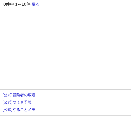
0件中 1～10件
戻る
[公式]冒険者の広場
[公式]つよさ予報
[公式]やることメモ