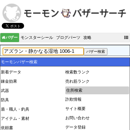
バザー
モンスターシール
ブログパーツ
攻略
モーモンバザー検索
新着データ
検索数ランク
錬金効果
売れ筋ランク
住所検索
武器
詐欺情報
防具
サイト概要
盾・職人・釣具
お問い合わせ
アイテム・素材
データ登録
依頼書