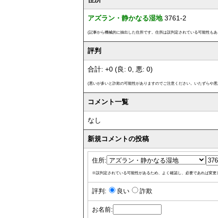
アズラン・静かなる湿地
3761-2
(記事から機械的に抽出した住所です。住所は誤判定されている可能性もあ
評判
合計: +0 (良: 0, 悪: 0)
(悪いが多いと詐欺の可能性がありますのでご注意ください。いたずらや悪
コメント一覧
なし
新規コメントの投稿
住所:
※誤判定されている可能性があるため、よく確認し、必要であれば変更
評判:
良い
詐欺
お名前: