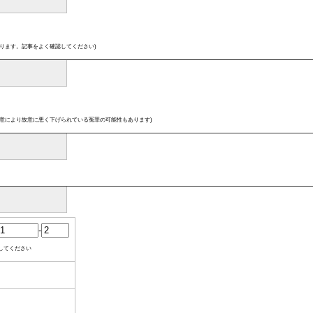
ります。記事をよく確認してください)
意により故意に悪く下げられている冤罪の可能性もあります)
-
してください