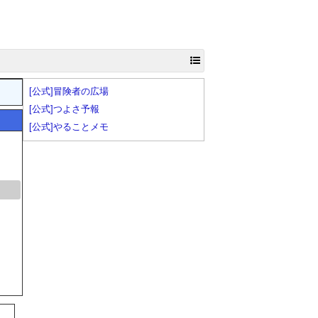
[公式]冒険者の広場
[公式]つよさ予報
[公式]やることメモ